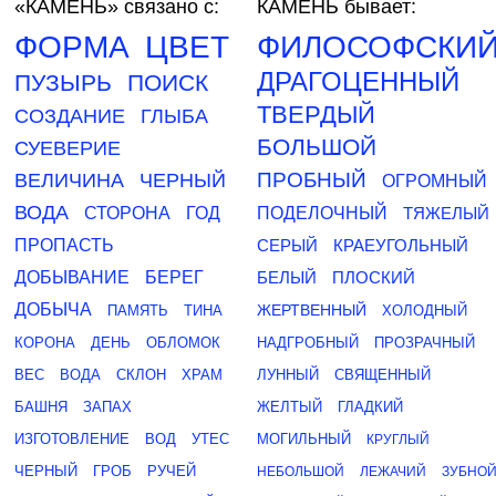
«КАМЕНЬ»
связано с:
КАМЕНЬ бывает:
ФОРМА
ЦВЕТ
ФИЛОСОФСКИ
ДРАГОЦЕННЫЙ
ПУЗЫРЬ
ПОИСК
ТВЕРДЫЙ
СОЗДАНИЕ
ГЛЫБА
БОЛЬШОЙ
СУЕВЕРИЕ
ПРОБНЫЙ
ВЕЛИЧИНА
ЧЕРНЫЙ
ОГРОМНЫЙ
ВОДА
СТОРОНА
ГОД
ПОДЕЛОЧНЫЙ
ТЯЖЕЛЫЙ
ПРОПАСТЬ
СЕРЫЙ
КРАЕУГОЛЬНЫЙ
ДОБЫВАНИЕ
БЕРЕГ
БЕЛЫЙ
ПЛОСКИЙ
ДОБЫЧА
ЖЕРТВЕННЫЙ
ПАМЯТЬ
ТИНА
ХОЛОДНЫЙ
КОРОНА
ДЕНЬ
ОБЛОМОК
НАДГРОБНЫЙ
ПРОЗРАЧНЫЙ
ВЕС
ВОДА
СКЛОН
ХРАМ
ЛУННЫЙ
СВЯЩЕННЫЙ
БАШНЯ
ЗАПАХ
ЖЕЛТЫЙ
ГЛАДКИЙ
ИЗГОТОВЛЕНИЕ
ВОД
УТЕС
МОГИЛЬНЫЙ
КРУГЛЫЙ
ЧЕРНЫЙ
ГРОБ
РУЧЕЙ
НЕБОЛЬШОЙ
ЛЕЖАЧИЙ
ЗУБНО