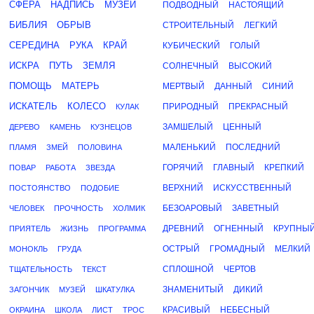
СФЕРА
НАДПИСЬ
МУЗЕЙ
ПОДВОДНЫЙ
НАСТОЯЩИЙ
БИБЛИЯ
ОБРЫВ
СТРОИТЕЛЬНЫЙ
ЛЕГКИЙ
СЕРЕДИНА
РУКА
КРАЙ
КУБИЧЕСКИЙ
ГОЛЫЙ
ИСКРА
ПУТЬ
ЗЕМЛЯ
СОЛНЕЧНЫЙ
ВЫСОКИЙ
ПОМОЩЬ
МАТЕРЬ
МЕРТВЫЙ
ДАННЫЙ
СИНИЙ
ИСКАТЕЛЬ
КОЛЕСО
ПРИРОДНЫЙ
ПРЕКРАСНЫЙ
КУЛАК
ЗАМШЕЛЫЙ
ЦЕННЫЙ
ДЕРЕВО
КАМЕНЬ
КУЗНЕЦОВ
МАЛЕНЬКИЙ
ПОСЛЕДНИЙ
ПЛАМЯ
ЗМЕЙ
ПОЛОВИНА
ГОРЯЧИЙ
ГЛАВНЫЙ
КРЕПКИЙ
ПОВАР
РАБОТА
ЗВЕЗДА
ВЕРХНИЙ
ИСКУССТВЕННЫЙ
ПОСТОЯНСТВО
ПОДОБИЕ
БЕЗОАРОВЫЙ
ЗАВЕТНЫЙ
ЧЕЛОВЕК
ПРОЧНОСТЬ
ХОЛМИК
ДРЕВНИЙ
ОГНЕННЫЙ
КРУПНЫ
ПРИЯТЕЛЬ
ЖИЗНЬ
ПРОГРАММА
ОСТРЫЙ
ГРОМАДНЫЙ
МЕЛКИЙ
МОНОКЛЬ
ГРУДА
СПЛОШНОЙ
ЧЕРТОВ
ТЩАТЕЛЬНОСТЬ
ТЕКСТ
ЗНАМЕНИТЫЙ
ДИКИЙ
ЗАГОНЧИК
МУЗЕЙ
ШКАТУЛКА
КРАСИВЫЙ
НЕБЕСНЫЙ
ОКРАИНА
ШКОЛА
ЛИСТ
ТРОС