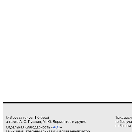
© Slovesa.ru (ver 1.0-beta)
Придумал
а также А. С. Пушкин, М. Ю. Лермонтов и другие.
не без уч
а оба они 
Отдельная благодарность «
АОТ
»
за их замечательный синтаксический анализатор.