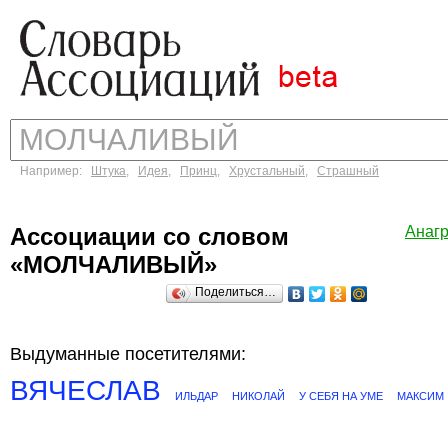
Например:
Штука
,
Идея
,
Принц
,
Хрустальный
,
Страшный
Ассоциации со словом
Анаг
«МОЛЧАЛИВЫЙ»
Поделиться…
Выдуманные посетителями:
ВЯЧЕСЛАВ
ИЛЬДАР
НИКОЛАЙ
У СЕБЯ НА УМЕ
МАКСИМ