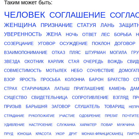
Таким может быть:
ЧЕЛОВЕК
СОГЛАШЕНИЕ
СОГЛА
ЖЕНЩИНА
ПРИЗНАНИЕ
СТАТУЯ
ЛАНЬ
ЗАЩИТ
УВЕРЕННОСТЬ
ЖЕНА
НОЧЬ
ОТВЕТ
ЛЕС
БОРЬБА
Н
СОЗЕРЦАНИЕ
УГОВОР
ОСУЖДЕНИЕ
ПОКЛОН
ДОГОВОР
ВЗАИМОПОНИМАНИЕ
ОТКАЗ
ПЛЯС
ШТУРМАН
МОГИЛА
ГР
ЗВЕЗДА
ОХОТНИК
КАРЛИК
СТАЯ
ОЧЕРЕДЬ
ВОЖДЬ
СВИД
СОВМЕСТИМОСТЬ
МОТЫЛЕК
НЕБО
СОЧУВСТВИЕ
ДОМОГАТ
ВЗОР
ЯРОСТЬ
ПРОСЬБА
КОЛОННА
БАРОН
БРАТСТВО
СП
СТРАХ
СТАРИЧИШКА
ЛАТЫШ
ПРИГЛАШЕНИЕ
КАМЕНЬ
ДА
СУЩЕСТВО
СВИДЕТЕЛЬНИЦА
СОПРОТИВЛЕНИЕ
ВЗГЛЯД
ПР
ПРИЗЫВ
БАРЫШНЯ
ЗАГОВОР
СЛУШАТЕЛЬ
ТОВАРИЩ
НЕПР
СТРАДАНИЕ
РУКОПОЖАТИЕ
УЧАСТИЕ
ОДОБРЕНИЕ
ПРЕЛАТ
ПОЧТИТЕ
УДИВЛЕНИЕ
НАСТРОЕНИЕ
СЛУЖАНКА
ХАРАКТЕР
ПОВАР
МУЖЧИНА
ПРУД
ЮНОША
КРАСОТА
УКОР
ДРУГ
МОНАХ-ФРАНЦИСКАНЕЦ
ПАРТН