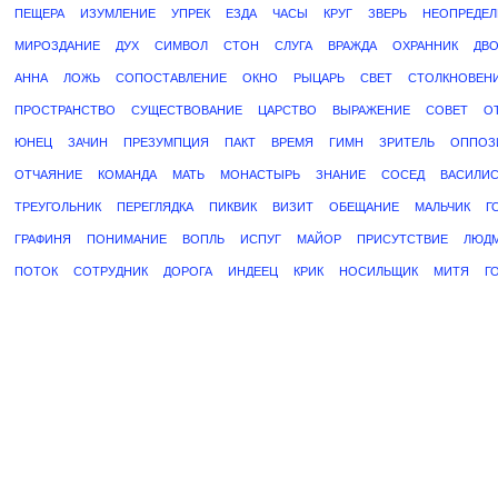
ПЕЩЕРА
ИЗУМЛЕНИЕ
УПРЕК
ЕЗДА
ЧАСЫ
КРУГ
ЗВЕРЬ
НЕОПРЕДЕ
МИРОЗДАНИЕ
ДУХ
СИМВОЛ
СТОН
СЛУГА
ВРАЖДА
ОХРАННИК
ДВ
АННА
ЛОЖЬ
СОПОСТАВЛЕНИЕ
ОКНО
РЫЦАРЬ
СВЕТ
СТОЛКНОВЕН
ПРОСТРАНСТВО
СУЩЕСТВОВАНИЕ
ЦАРСТВО
ВЫРАЖЕНИЕ
СОВЕТ
О
ЮНЕЦ
ЗАЧИН
ПРЕЗУМПЦИЯ
ПАКТ
ВРЕМЯ
ГИМН
ЗРИТЕЛЬ
ОППОЗ
ОТЧАЯНИЕ
КОМАНДА
МАТЬ
МОНАСТЫРЬ
ЗНАНИЕ
СОСЕД
ВАСИЛИ
ТРЕУГОЛЬНИК
ПЕРЕГЛЯДКА
ПИКВИК
ВИЗИТ
ОБЕЩАНИЕ
МАЛЬЧИК
Г
ГРАФИНЯ
ПОНИМАНИЕ
ВОПЛЬ
ИСПУГ
МАЙОР
ПРИСУТСТВИЕ
ЛЮД
ПОТОК
СОТРУДНИК
ДОРОГА
ИНДЕЕЦ
КРИК
НОСИЛЬЩИК
МИТЯ
Г