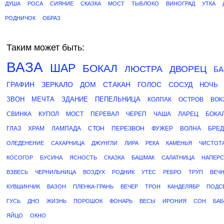
ДУША
РОСА
СИЯНИЕ
СКАЗКА
МОСТ
ТЫБЛОКО
ВИНОГРАД
УТКА
РОДНИЧОК
ОБРАЗ
Таким может быть:
ВАЗА
ШАР
БОКАЛ
ЛЮСТРА
ДВОРЕЦ
Б
ГРАФИН
ЗЕРКАЛО
ДОМ
СТАКАН
ГОЛОС
СОСУД
НОЧЬ
ЗВОН
МЕЧТА
ЗДАНИЕ
ПЕПЕЛЬНИЦА
КОЛПАК
ОСТРОВ
ВОК
СВИНКА
КУПОЛ
МОСТ
ПЕРЕВАЛ
ЧЕРЕП
ЧАША
ЛАРЕЦ
БОКА
ГЛАЗ
ХРАМ
ЛАМПАДА
СТОН
ПЕРЕЗВОН
ФУЖЕР
ВОЛНА
БРЕД
ОЛЕДЕНЕНИЕ
САХАРНИЦА
ДЖУНГЛИ
ЛИРА
РЕКА
КАМЕНЬЯ
ЧИСТОТ
КОСОГОР
БУСИНА
ЯСНОСТЬ
СКАЗКА
БАШМАК
САЛАТНИЦА
НАПЕРС
ВЗВЕСЬ
ЧЕРНИЛЬНИЦА
ВОЗДУХ
РОДНИК
УТЕС
РЕБРО
ТРУП
ВЕЧ
КУВШИНЧИК
ВАЗОН
ПЛЕНКА-ГРАНЬ
ВЕЧЕР
ТРОН
КАНДЕЛЯБР
ПОДС
ГУСЬ
ДНО
ЖИЗНЬ
ПОРОШОК
ФОНАРЬ
ВЕСЫ
ИРОНИЯ
СОН
БАБ
ЯЙЦО
ОКНО