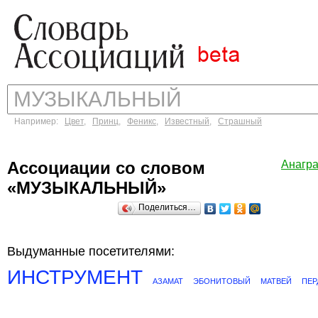
Например:
Цвет
,
Принц
,
Феникс
,
Известный
,
Страшный
Ассоциации со словом
Анагр
«МУЗЫКАЛЬНЫЙ»
Поделиться…
Выдуманные посетителями:
ИНСТРУМЕНТ
АЗАМАТ
ЭБОНИТОВЫЙ
МАТВЕЙ
ПЕР