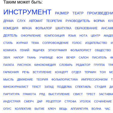
Таким может быть:
ИНСТРУМЕНТ
РАЗМЕР
ТЕАТР
ПРОИЗВЕДЕН
ДРАМА
СЛУХ
АВТОМАТ
ТЕОРЕТИК
РУКОВОДИТЕЛЬ
ФОРМА
КУ
КОМЕДИЯ
ФРАЗА
ФОЛЬКЛОР
ШКАТУЛКА
ОБРАЗОВАНИЕ
АНСАМ
ДЕЯТЕЛЬ
ОФОРМЛЕНИЕ
КОМПОЗИЦИЯ
ЯЗЫК
НОТА
ЦЕНТР
АКАДЕ
СТИЛЬ
ЖУРНАЛ
ТЕМА
СОПРОВОЖДЕНИЕ
ГОЛОС
ИЗДАТЕЛЬСТВО
И
КОМНАТА
ГЕНИЙ
ЯЩИЧЕК
ЭТНОГРАФИЯ
ФОЛЬКЛОРИСТ
ОБЩЕСТВО
ЗВУК
НАПОР
ТКАНЬ
УЧИЛИЩЕ
ФОН
ВЕЧЕР
САЛОН
ПИСАТЕЛЬ
Ф
ПАЛАТА
РИСУНОК
КИНОКОМЕДИЯ
СЛОВАРЬ
РЕДАКТОР
ГРУППА
ТР
ГАРМОНИЯ
РЕЧЬ
ВСТУПЛЕНИЕ
КОНЦЕРТ
ОТДЕЛ
ТЕРМИН
ТОН
М
МЫСЛЬ
ДВИЖЕНИЕ
ТЕОРИЯ
ФОЛЬКЛОРИСТИКА
ИМПРЕССИОНИЗМ
Т
КИНОЖУРНАЛИСТ
ТЕКСТ
ЗАПАД
ПОДДЕЛКА
СПЕКТАКЛЬ
СТУДИЯ
Д
ПАРТИТУРА
ГРАМОТА
РЯД
ВЫСТУПЛЕНИЕ
СВИСТ
ТРЕСТ
ЗАСТАВКА
ИНДУСТРИЯ
СМЕРЧ
ДАР
РЕЦЕПТОР
СТРОФА
УГОЛОК
СОЧИНЕНИЕ
ОПУС
КОЛЛЕКТИВ
БЫТИЕ
КЛЮЧ
ВЕЩЬ
АППАРАТУРА
ВОЛНА
ЧАС