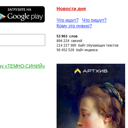
Новости дня
Что ищут?
Что пишут?
Кому это нужно?
53 963 слов
894 224 связей
214 227 380 байт обучающих текстов
56 452 528 байт индекса
ову «ТЕМНО-СИНИЙ»