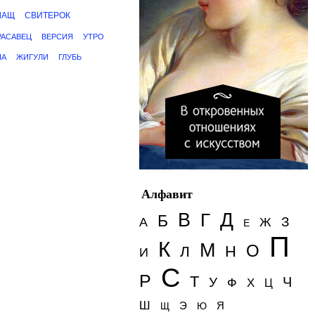
ЛАЩ
СВИТЕРОК
РАСАВЕЦ
ВЕРСИЯ
УТРО
НА
ЖИГУЛИ
ГЛУБЬ
Алфавит
Д
В
Г
Б
З
А
Ж
Е
П
К
М
О
Н
Л
И
С
Р
Т
Ч
У
Ф
Х
Ц
Ш
Э
Я
Щ
Ю