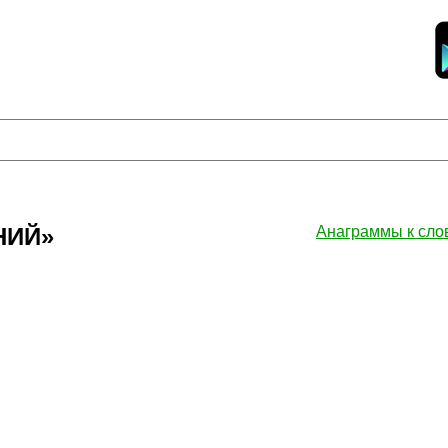
НИЙ»
Анаграммы к сл