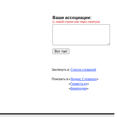
Ваши ассоциации:
(с новой строки или через запятую)
Заглянуть в:
Список словарей
Поискать в:
«
Яндекс.Словарях
»
«
Грамота.ру
»
«
Википедии
»