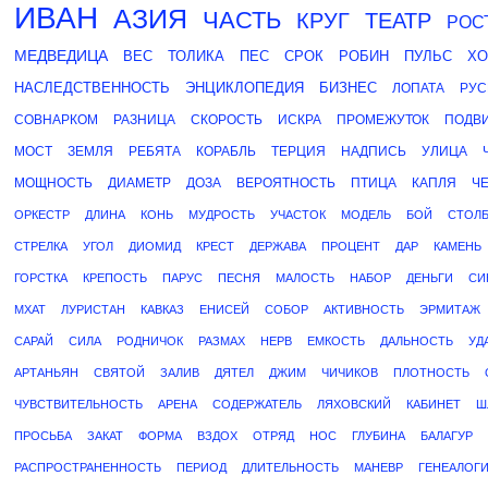
ИВАН
АЗИЯ
ЧАСТЬ
КРУГ
ТЕАТР
РОС
МЕДВЕДИЦА
ВЕС
ТОЛИКА
ПЕС
СРОК
РОБИН
ПУЛЬС
ХО
НАСЛЕДСТВЕННОСТЬ
ЭНЦИКЛОПЕДИЯ
БИЗНЕС
ЛОПАТА
РУС
СОВНАРКОМ
РАЗНИЦА
СКОРОСТЬ
ИСКРА
ПРОМЕЖУТОК
ПОДВ
МОСТ
ЗЕМЛЯ
РЕБЯТА
КОРАБЛЬ
ТЕРЦИЯ
НАДПИСЬ
УЛИЦА
МОЩНОСТЬ
ДИАМЕТР
ДОЗА
ВЕРОЯТНОСТЬ
ПТИЦА
КАПЛЯ
Ч
ОРКЕСТР
ДЛИНА
КОНЬ
МУДРОСТЬ
УЧАСТОК
МОДЕЛЬ
БОЙ
СТОЛ
СТРЕЛКА
УГОЛ
ДИОМИД
КРЕСТ
ДЕРЖАВА
ПРОЦЕНТ
ДАР
КАМЕНЬ
ГОРСТКА
КРЕПОСТЬ
ПАРУС
ПЕСНЯ
МАЛОСТЬ
НАБОР
ДЕНЬГИ
СИ
МХАТ
ЛУРИСТАН
КАВКАЗ
ЕНИСЕЙ
СОБОР
АКТИВНОСТЬ
ЭРМИТАЖ
САРАЙ
СИЛА
РОДНИЧОК
РАЗМАХ
НЕРВ
ЕМКОСТЬ
ДАЛЬНОСТЬ
УД
АРТАНЬЯН
СВЯТОЙ
ЗАЛИВ
ДЯТЕЛ
ДЖИМ
ЧИЧИКОВ
ПЛОТНОСТЬ
ЧУВСТВИТЕЛЬНОСТЬ
АРЕНА
СОДЕРЖАТЕЛЬ
ЛЯХОВСКИЙ
КАБИНЕТ
Ш
ПРОСЬБА
ЗАКАТ
ФОРМА
ВЗДОХ
ОТРЯД
НОС
ГЛУБИНА
БАЛАГУР
РАСПРОСТРАНЕННОСТЬ
ПЕРИОД
ДЛИТЕЛЬНОСТЬ
МАНЕВР
ГЕНЕАЛОГ