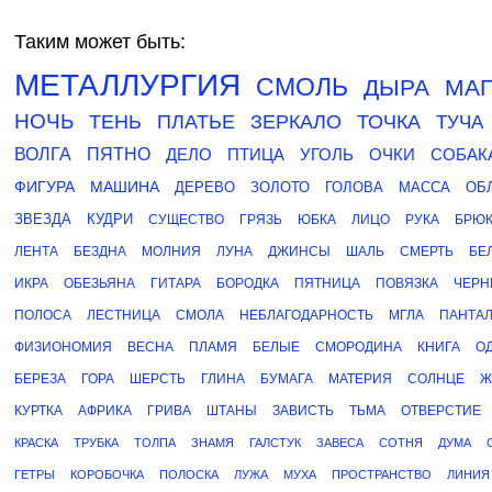
Таким может быть:
МЕТАЛЛУРГИЯ
СМОЛЬ
ДЫРА
МА
НОЧЬ
ТЕНЬ
ПЛАТЬЕ
ЗЕРКАЛО
ТОЧКА
ТУЧА
ВОЛГА
ПЯТНО
ДЕЛО
ПТИЦА
УГОЛЬ
ОЧКИ
СОБАК
ФИГУРА
МАШИНА
ДЕРЕВО
ЗОЛОТО
ГОЛОВА
МАССА
ОБ
ЗВЕЗДА
КУДРИ
СУЩЕСТВО
ГРЯЗЬ
ЮБКА
ЛИЦО
РУКА
БРЮ
ЛЕНТА
БЕЗДНА
МОЛНИЯ
ЛУНА
ДЖИНСЫ
ШАЛЬ
СМЕРТЬ
БЕ
ИКРА
ОБЕЗЬЯНА
ГИТАРА
БОРОДКА
ПЯТНИЦА
ПОВЯЗКА
ЧЕРН
ПОЛОСА
ЛЕСТНИЦА
СМОЛА
НЕБЛАГОДАРНОСТЬ
МГЛА
ПАНТА
ФИЗИОНОМИЯ
ВЕСНА
ПЛАМЯ
БЕЛЫЕ
СМОРОДИНА
КНИГА
О
БЕРЕЗА
ГОРА
ШЕРСТЬ
ГЛИНА
БУМАГА
МАТЕРИЯ
СОЛНЦЕ
Ж
КУРТКА
АФРИКА
ГРИВА
ШТАНЫ
ЗАВИСТЬ
ТЬМА
ОТВЕРСТИЕ
КРАСКА
ТРУБКА
ТОЛПА
ЗНАМЯ
ГАЛСТУК
ЗАВЕСА
СОТНЯ
ДУМА
ГЕТРЫ
КОРОБОЧКА
ПОЛОСКА
ЛУЖА
МУХА
ПРОСТРАНСТВО
ЛИНИЯ