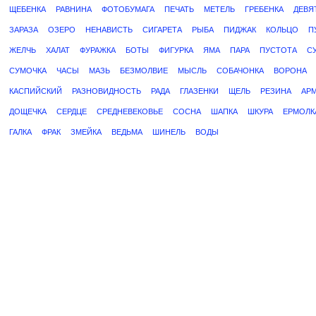
ЩЕБЕНКА
РАВНИНА
ФОТОБУМАГА
ПЕЧАТЬ
МЕТЕЛЬ
ГРЕБЕНКА
ДЕВЯ
ЗАРАЗА
ОЗЕРО
НЕНАВИСТЬ
СИГАРЕТА
РЫБА
ПИДЖАК
КОЛЬЦО
П
ЖЕЛЧЬ
ХАЛАТ
ФУРАЖКА
БОТЫ
ФИГУРКА
ЯМА
ПАРА
ПУСТОТА
С
СУМОЧКА
ЧАСЫ
МАЗЬ
БЕЗМОЛВИЕ
МЫСЛЬ
СОБАЧОНКА
ВОРОНА
КАСПИЙСКИЙ
РАЗНОВИДНОСТЬ
РАДА
ГЛАЗЕНКИ
ЩЕЛЬ
РЕЗИНА
АР
ДОЩЕЧКА
СЕРДЦЕ
СРЕДНЕВЕКОВЬЕ
СОСНА
ШАПКА
ШКУРА
ЕРМОЛК
ГАЛКА
ФРАК
ЗМЕЙКА
ВЕДЬМА
ШИНЕЛЬ
ВОДЫ