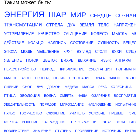
Таким может быть:
ЭНЕРГИЯ
ШАР
МИР
СЕРДЦЕ
СОЗНА
ТРАНСМУТАЦИЯ
СТРЕЛА
ДУХ
ЗЕМЛЯ
ТЕЛО
НАПРЯЖЕ
УСТРЕМЛЕНИЕ
КАЧЕСТВО
ОЧИЩЕНИЕ
КОЛЕСО
МЫСЛЬ
М
ДЕЙСТВИЕ
КОЛЬЦО
НАДПИСЬ
СОСТОЯНИЕ
СУЩНОСТЬ
ВЕЩЕ
ЭПОХА
МОЩЬ
МЫШЛЕНИЕ
КРУГ
ВЗГЛЯД
СТОЛП
ДУХИ
СУЩ
ЯВЛЕНИЕ
ПОТОК
ЦВЕТОК
ВИХРЬ
ДЫХАНИЕ
ЯЗЫК
АППАРАТ
ПЕРЕУСТРОЙСТВО
ПЕРИОД
ПРИБЛИЖЕНИЕ
СУБСТАНЦИЯ
ПОНИМАНИ
КАМЕНЬ
АКОН
ПРОВОД
ОБЛИК
ОСНОВАНИЕ
ВРАТА
ЗАКОН
РАВНО
СИЯНИЕ
СНОП
ЛУЧ
ДРАКОН
МЕДУЗА
МАССА
РЕКА
КОЛЕСНИЦА
ПТИЦА
ЭВОЛЮЦИЯ
ВОЛНА
СМЕРТЬ
ЧАША
ОЗАРЕНИЕ
ВОСПРИЯТИ
УБЕДИТЕЛЬНОСТЬ
ПОРЯДОК
МИРОЗДАНИЕ
НАБЛЮДЕНИЕ
ИСПЫТАНИ
ПУЛЬС
ТВОРЧЕСТВО
СЛУЖЕНИЕ
УЧИТЕЛЬ
УСЛОВИЕ
ПРЕДМЕТ
ЗМ
КОРОВА
РЕШЕНИЕ
ЗАГРАЖДЕНИЕ
ПРЕОБРАЖЕНИЕ
ЗНАК
ВОЛЯ
РАБ
ВОЗДЕЙСТВИЕ
ЗНАЧЕНИЕ
СТУПЕНЬ
ПРОЯВЛЕНИЕ
ИСТОЧНИК
БИТВА