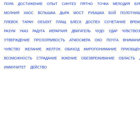
ПОРА
ДОСТИЖЕНИЕ
ОПЫТ
СИНТЕЗ
ПЯТНО
ТОЧКА
МЕЛОДИЯ
БУ
МОЛНИЯ
ХАОС
ВСПЫШКА
ДЫРА
МОСТ
РУБАШКА
БОЙ
ПОЛОТНИ
ПЛЕВОК
ТАРАН
ОБЪЕКТ
ПЛАЩ
БЛЕСК
ДОСПЕХ
СОЧЕТАНИЕ
ВРЕМ
РАЗУМ
УКАЗ
РАДУГА
ИЕРАРХИЯ
ДВИГАТЕЛЬ
ЧУДО
УДАР
ЧУВСТВО
УТВЕРЖДЕНИЕ
ПРОЗОРЛИВОСТЬ
АТМОСФЕРА
ОКО
ПОЧТА
ВНИМАНИ
ЧУВСТВО
ЖЕЛАНИЕ
ЖЕЛТОК
ОБИХОД
МИРОПОНИМАНИЕ
ПРИОБЩЕ
ВОЗМОЖНОСТЬ
СТРАДАНИЕ
ЖЖЕНИЕ
ОБЕЗВРЕЖИВАНИЕ
ОБЛАСТЬ
ИММУНИТЕТ
ДЕЙСТВО