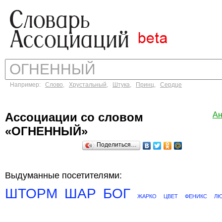
Например:
Слово
,
Хрустальный
,
Штука
,
Принц
,
Сердце
Ассоциации со словом
Ан
«ОГНЕННЫЙ»
Поделиться…
Выдуманные посетителями:
ШТОРМ
ШАР
БОГ
ЖАРКО
ЦВЕТ
ФЕНИКС
ЛЮ