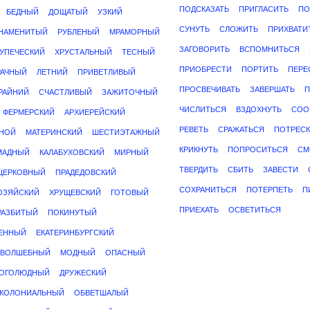
ПОДСКАЗАТЬ
ПРИГЛАСИТЬ
ПО
БЕДНЫЙ
ДОЩАТЫЙ
УЗКИЙ
СУНУТЬ
СЛОЖИТЬ
ПРИХВАТИ
НАМЕНИТЫЙ
РУБЛЕНЫЙ
МРАМОРНЫЙ
ЗАГОВОРИТЬ
ВСПОМНИТЬСЯ
КУПЕЧЕСКИЙ
ХРУСТАЛЬНЫЙ
ТЕСНЫЙ
ПРИОБРЕСТИ
ПОРТИТЬ
ПЕРЕ
РАЧНЫЙ
ЛЕТНИЙ
ПРИВЕТЛИВЫЙ
ПРОСВЕЧИВАТЬ
ЗАВЕРШАТЬ
П
РАЙНИЙ
СЧАСТЛИВЫЙ
ЗАЖИТОЧНЫЙ
ЧИСЛИТЬСЯ
ВЗДОХНУТЬ
СОО
ФЕРМЕРСКИЙ
АРХИЕРЕЙСКИЙ
РЕВЕТЬ
СРАЖАТЬСЯ
ПОТРЕСК
НОЙ
МАТЕРИНСКИЙ
ШЕСТИЭТАЖНЫЙ
КРИКНУТЬ
ПОПРОСИТЬСЯ
СМ
МАДНЫЙ
КАЛАБУХОВСКИЙ
МИРНЫЙ
ТВЕРДИТЬ
СБИТЬ
ЗАВЕСТИ
ЦЕРКОВНЫЙ
ПРАДЕДОВСКИЙ
СОХРАНИТЬСЯ
ПОТЕРПЕТЬ
П
ОЗЯЙСКИЙ
ХРУЩЕВСКИЙ
ГОТОВЫЙ
ПРИЕХАТЬ
ОСВЕТИТЬСЯ
РАЗБИТЫЙ
ПОКИНУТЫЙ
ЕННЫЙ
ЕКАТЕРИНБУРГСКИЙ
ВОЛШЕБНЫЙ
МОДНЫЙ
ОПАСНЫЙ
ОГОЛЮДНЫЙ
ДРУЖЕСКИЙ
КОЛОНИАЛЬНЫЙ
ОБВЕТШАЛЫЙ