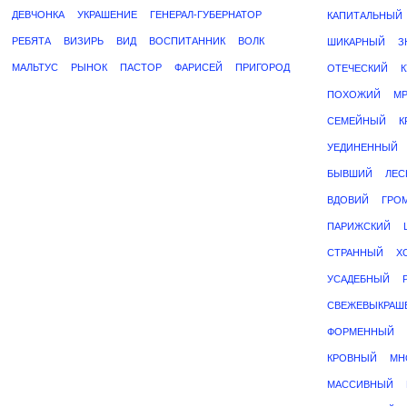
ДЕВЧОНКА
УКРАШЕНИЕ
ГЕНЕРАЛ-ГУБЕРНАТОР
КАПИТАЛЬНЫЙ
РЕБЯТА
ВИЗИРЬ
ВИД
ВОСПИТАННИК
ВОЛК
ШИКАРНЫЙ
З
МАЛЬТУС
РЫНОК
ПАСТОР
ФАРИСЕЙ
ПРИГОРОД
ОТЕЧЕСКИЙ
ПОХОЖИЙ
М
СЕМЕЙНЫЙ
К
УЕДИНЕННЫЙ
БЫВШИЙ
ЛЕС
ВДОВИЙ
ГРО
ПАРИЖСКИЙ
СТРАННЫЙ
Х
УСАДЕБНЫЙ
СВЕЖЕВЫКРАШ
ФОРМЕННЫЙ
КРОВНЫЙ
МН
МАССИВНЫЙ