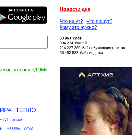
Новости дня
Что ищут?
Что пишут?
Кому это нужно?
53 963 слов
894 224 связей
214 227 380 байт обучающих текстов
56 452 528 байт индекса
аммы к слову «ДОМ»
ТИРА
ТЕПЛО
ЕТИ
ЗЕМЛЯ
Й
МЕБЕЛЬ
ОТАЛ