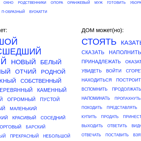
ОКНО
РОДСТВЕННИКИ
ОПОРА
ОРАНЖЕВЫЙ
МУЖ
ГОТОВИТЬ
УБОР
П-ОБРАЗНЫЙ
ВУОКАТТИ
ет:
ДОМ может(но):
ШОЙ
СТОЯТЬ
КАЗАТ
СШЕДШИЙ
СКАЗАТЬ
НАПОЛНИТ
ЫЙ
НОВЫЙ
БЕЛЫЙ
ПРИНАДЛЕЖАТЬ
ОКАЗА
НЫЙ
ОТЧИЙ
УВИДЕТЬ
ВОЙТИ
СГОРЕ
РОДНОЙ
НАХОДИТЬСЯ
ПОСТРОИТ
АЖНЫЙ
СОБСТВЕННЫЙ
ВСПОМНИТЬ
ПРОДОЛЖАТ
ЕРЕВЯННЫЙ
КАМЕННЫЙ
НАПОМИНАТЬ
ПРОПАХНУТЬ
Й
ОГРОМНЫЙ
ПУСТОЙ
ПОХОДИТЬ
ПРЕДСТАВЛЯТЬ
ЫЙ
МАЛЕНЬКИЙ
КУПИТЬ
ПРОДАТЬ
ПРИНЕС
КИЙ
КРАСИВЫЙ
СОСЕДНИЙ
ВЫХОДИТЬ
ОТВЕТИТЬ
ВИД
ТОРГОВЫЙ
БАРСКИЙ
ОТВЕЧАТЬ
ПОСТАВИТЬ
ВЗЯ
ЫЙ
ПРЕКРАСНЫЙ
НЕБОЛЬШОЙ