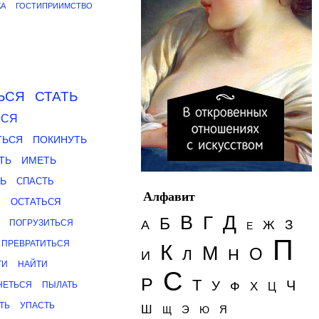
КА
ГОСТИПРИИМСТВО
ЬСЯ
СТАТЬ
ЬСЯ
ТЬСЯ
ПОКИНУТЬ
ТЬ
ИМЕТЬ
Ь
СПАСТЬ
Алфавит
Ь
ОСТАТЬСЯ
Д
В
Г
Б
З
ПОГРУЗИТЬСЯ
А
Ж
Е
П
ПРЕВРАТИТЬСЯ
К
М
О
Н
Л
И
ТИ
НАЙТИ
С
Р
Т
Ч
У
Ф
НЕТЬСЯ
ПЫЛАТЬ
Х
Ц
ТЬ
УПАСТЬ
Ш
Э
Я
Щ
Ю