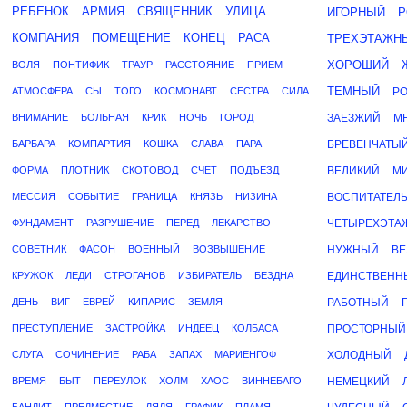
РЕБЕНОК
АРМИЯ
СВЯЩЕННИК
УЛИЦА
ИГОРНЫЙ
Р
КОМПАНИЯ
ПОМЕЩЕНИЕ
КОНЕЦ
РАСА
ТРЕХЭТАЖН
ХОРОШИЙ
ВОЛЯ
ПОНТИФИК
ТРАУР
РАССТОЯНИЕ
ПРИЕМ
ТЕМНЫЙ
АТМОСФЕРА
СЫ
ТОГО
КОСМОНАВТ
СЕСТРА
СИЛА
Р
ВНИМАНИЕ
БОЛЬНАЯ
КРИК
НОЧЬ
ГОРОД
ЗАЕЗЖИЙ
М
БАРБАРА
КОМПАРТИЯ
КОШКА
СЛАВА
ПАРА
БРЕВЕНЧАТЫ
ФОРМА
ПЛОТНИК
СКОТОВОД
СЧЕТ
ПОДЪЕЗД
ВЕЛИКИЙ
М
МЕССИЯ
СОБЫТИЕ
ГРАНИЦА
КНЯЗЬ
НИЗИНА
ВОСПИТАТЕЛ
ФУНДАМЕНТ
РАЗРУШЕНИЕ
ПЕРЕД
ЛЕКАРСТВО
ЧЕТЫРЕХЭТА
СОВЕТНИК
ФАСОН
ВОЕННЫЙ
ВОЗВЫШЕНИЕ
НУЖНЫЙ
В
КРУЖОК
ЛЕДИ
СТРОГАНОВ
ИЗБИРАТЕЛЬ
БЕЗДНА
ЕДИНСТВЕНН
ДЕНЬ
ВИГ
ЕВРЕЙ
КИПАРИС
ЗЕМЛЯ
РАБОТНЫЙ
ПРЕСТУПЛЕНИЕ
ЗАСТРОЙКА
ИНДЕЕЦ
КОЛБАСА
ПРОСТОРНЫЙ
СЛУГА
СОЧИНЕНИЕ
РАБА
ЗАПАХ
МАРИЕНГОФ
ХОЛОДНЫЙ
ВРЕМЯ
БЫТ
ПЕРЕУЛОК
ХОЛМ
ХАОС
ВИННЕБАГО
НЕМЕЦКИЙ