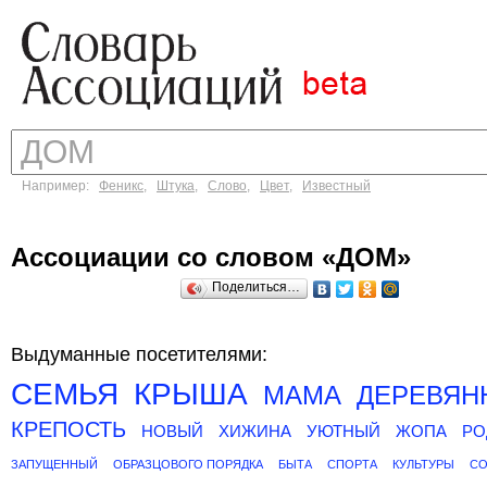
Например:
Феникс
,
Штука
,
Слово
,
Цвет
,
Известный
Ассоциации со словом «ДОМ»
Поделиться…
Выдуманные посетителями:
СЕМЬЯ
КРЫША
МАМА
ДЕРЕВЯН
КРЕПОСТЬ
НОВЫЙ
ХИЖИНА
УЮТНЫЙ
ЖОПА
РО
ЗАПУЩЕННЫЙ
ОБРАЗЦОВОГО ПОРЯДКА
БЫТА
СПОРТА
КУЛЬТУРЫ
СО