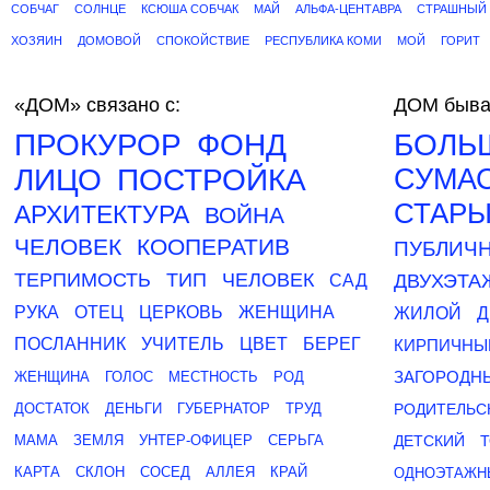
СОБЧАГ
СОЛНЦЕ
КСЮША СОБЧАК
МАЙ
АЛЬФА-ЦЕНТАВРА
СТРАШНЫЙ
ХОЗЯИН
ДОМОВОЙ
СПОКОЙСТВИЕ
РЕСПУБЛИКА КОМИ
МОЙ
ГОРИТ
«ДОМ»
связано с:
ДОМ быва
ПРОКУРОР
ФОНД
БОЛЬ
ЛИЦО
ПОСТРОЙКА
СУМА
СТАР
АРХИТЕКТУРА
ВОЙНА
ЧЕЛОВЕК
КООПЕРАТИВ
ПУБЛИЧ
ТЕРПИМОСТЬ
ТИП
ЧЕЛОВЕК
ДВУХЭТ
САД
РУКА
ОТЕЦ
ЦЕРКОВЬ
ЖЕНЩИНА
ЖИЛОЙ
Д
ПОСЛАННИК
УЧИТЕЛЬ
ЦВЕТ
БЕРЕГ
КИРПИЧНЫ
ЗАГОРОДН
ЖЕНЩИНА
ГОЛОС
МЕСТНОСТЬ
РОД
ДОСТАТОК
ДЕНЬГИ
ГУБЕРНАТОР
ТРУД
РОДИТЕЛЬС
МАМА
ЗЕМЛЯ
УНТЕР-ОФИЦЕР
СЕРЬГА
ДЕТСКИЙ
КАРТА
СКЛОН
СОСЕД
АЛЛЕЯ
КРАЙ
ОДНОЭТАЖН