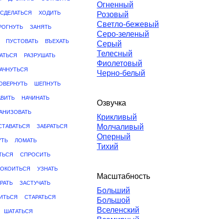
Огненный
СДЕЛАТЬСЯ
ХОДИТЬ
Розовый
Светло-бежевый
РОГНУТЬ
ЗАНЯТЬ
Серо-зеленый
ПУСТОВАТЬ
ВЪЕХАТЬ
Серый
Телесный
АТЬСЯ
РАЗРУШАТЬ
Фиолетовый
КАЧНУТЬСЯ
Черно-белый
ОВЕРНУТЬ
ШЕПНУТЬ
АВИТЬ
НАЧИНАТЬ
Озвучка
АНИЗОВАТЬ
Крикливый
Молчаливый
СТАВАТЬСЯ
ЗАБРАТЬСЯ
Оперный
УТЬ
ЛОМАТЬ
Тихий
ТЬСЯ
СПРОСИТЬ
ПОКОИТЬСЯ
УЗНАТЬ
Масштабность
РАТЬ
ЗАСТУЧАТЬ
Больший
ИТЬСЯ
СТАРАТЬСЯ
Большой
Вселенский
ШАТАТЬСЯ