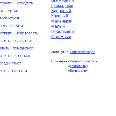
Всемирный
ТЕМНЕТЬ
ОТХОДИТЬ
Громадный
Здоровый
ТЬ
ОЦЕПИТЬ
Крупный
РАСПАСТЬСЯ
Маленький
Малый
СЕЧЬ
ОБОЙТИ
Небольшой
ОТЕРЯТЬ
ИЗГОТОВЛЯТЬ
Огромный
БЩИТЬ
ОБСЛЕДОВАТЬ
ИВАТЬ
ПОМЕЩАТЬСЯ
Заглянуть в:
Список словарей
ОТРЕТЬ
КЛЯСТЬСЯ
Поискать в:
«
Яндекс.Словарях
»
СОЕДИНЯТЬСЯ
«
Грамота.ру
»
«
Википедии
»
ИСАТЬ
РАЗВЕСТИ