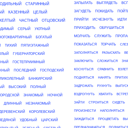
ЗАПЫЛАТЬ
ВЫГЛЯДЕТЬ
ВС
ОДИЛЬНЫЙ
СТАРИННЫЙ
ЗАГУДЕТЬ
ПОКИДАТЬ
ПОЙТ
ЫЙ
КАЗЕННЫЙ
ЦЕЛЫЙ
ПРИЙТИ
ИСЧЕЗНУТЬ
ИДТИ
ЖЕЛТЫЙ
ЧАСТНЫЙ
ОТЦОВСКИЙ
ПРИХОДИТЬ
ОБРУШИТЬСЯ
ОДИМЫЙ
СЕРЫЙ
УЮТНЫЙ
МОЛЧАТЬ
СЛУЖИТЬ
ПРОПА
НОГОКВАРТИРНЫЙ
БОГАТЫЙ
ПОКАЗАТЬСЯ
ТОРЧАТЬ
СЛЕ
Й
ТИХИЙ
ПЯТИЭТАЖНЫЙ
ЗАПОЛНЯТЬСЯ
РАЗЫСКАТЬ
В
ИЛЫЙ
ГУБЕРНАТОРСКИЙ
ЗАКЛЮЧИТЬ
СЛОЖИТЬСЯ
ЗНА
ЬНЫЙ
ГОСТЕПРИИМНЫЙ
КОСНУТЬСЯ
СРАВНИТЬ
ВЗЛЕТ
ЖНЫЙ
ПОСЛЕДНИЙ
ГОСПОДСКИЙ
ПОДНЯТЬСЯ
НАНЯТЬ
ПРИТИХ
ЕЛИКОЛЕПНЫЙ
БАНКИРСКИЙ
ЗАДРОЖАТЬ
РУХНУТЬ
ВЫПУСК
ЫЙ
ВЫСОКИЙ
ПОЛНЫЙ
ВЗДРОГНУТЬ
ХВАТИТЬ
ВСТРЕ
ГОРОДСКОЙ
ЗНАКОМЫЙ
НОЧНОЙ
ЗАЙТИ
СТРОИТЬСЯ
СИДЕТЬ
ДЛИННЫЙ
НЕЗНАКОМЫЙ
ПРОИЗНЕСТИ
НАПОЛНЯТЬСЯ
ДЕРЕВЕНСКИЙ
КОРОЛЕВСКИЙ
ЗИЖДИТЬСЯ
ПРОЦВЕТАТЬ
ВЫ
ЛЕДЯНОЙ
УДОБНЫЙ
ЦАРСКИЙ
ПРЕДНАЗНАЧАТЬСЯ
ПОЛНИТЬС