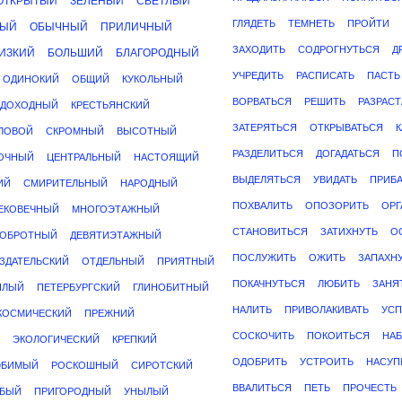
ОТКРЫТЫЙ
ЗЕЛЕНЫЙ
СВЕТЛЫЙ
ГЛЯДЕТЬ
ТЕМНЕТЬ
ПРОЙТИ
НЫЙ
ОБЫЧНЫЙ
ПРИЛИЧНЫЙ
ЗАХОДИТЬ
СОДРОГНУТЬСЯ
Д
ИЗКИЙ
БОЛЬШИЙ
БЛАГОРОДНЫЙ
УЧРЕДИТЬ
РАСПИСАТЬ
ПАСТЬ
ОДИНОКИЙ
ОБЩИЙ
КУКОЛЬНЫЙ
ВОРВАТЬСЯ
РЕШИТЬ
РАЗРАСТ
ДОХОДНЫЙ
КРЕСТЬЯНСКИЙ
ЗАТЕРЯТЬСЯ
ОТКРЫВАТЬСЯ
ЛОВОЙ
СКРОМНЫЙ
ВЫСОТНЫЙ
РАЗДЕЛИТЬСЯ
ДОГАДАТЬСЯ
П
ОЧНЫЙ
ЦЕНТРАЛЬНЫЙ
НАСТОЯЩИЙ
ВЫДЕЛЯТЬСЯ
УВИДАТЬ
ПРИБ
ИЙ
СМИРИТЕЛЬНЫЙ
НАРОДНЫЙ
ПОХВАЛИТЬ
ОПОЗОРИТЬ
ОРГ
ЕКОВЕЧНЫЙ
МНОГОЭТАЖНЫЙ
СТАНОВИТЬСЯ
ЗАТИХНУТЬ
О
ОБРОТНЫЙ
ДЕВЯТИЭТАЖНЫЙ
ПОСЛУЖИТЬ
ОЖИТЬ
ЗАПАХН
ЗДАТЕЛЬСКИЙ
ОТДЕЛЬНЫЙ
ПРИЯТНЫЙ
ПОКАЧНУТЬСЯ
ЛЮБИТЬ
ЗАНЯ
ПЛЫЙ
ПЕТЕРБУРГСКИЙ
ГЛИНОБИТНЫЙ
НАЛИТЬ
ПРИВОЛАКИВАТЬ
УС
КОСМИЧЕСКИЙ
ПРЕЖНИЙ
СОСКОЧИТЬ
ПОКОИТЬСЯ
НАБ
ЭКОЛОГИЧЕСКИЙ
КРЕПКИЙ
ОДОБРИТЬ
УСТРОИТЬ
НАСУП
ЮБИМЫЙ
РОСКОШНЫЙ
СИРОТСКИЙ
ВВАЛИТЬСЯ
ПЕТЬ
ПРОЧЕСТЬ
БЫЙ
ПРИГОРОДНЫЙ
УНЫЛЫЙ