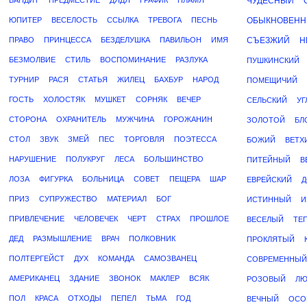
БАНДИТ
ПРЕДМЕСТИЕ
ДЯДЯ
ГРАФИК
ПЛАМЯ
ЧУДЕСНЫЙ
ЮПИТЕР
ВЕСЕЛОСТЬ
ССЫЛКА
ТРЕВОГА
ПЕСНЬ
ОБЫКНОВЕН
ПРАВО
ПРИНЦЕССА
БЕЗДЕЛУШКА
ПАВИЛЬОН
ИМЯ
СЪЕЗЖИЙ
Н
БЕЗМОЛВИЕ
СТИЛЬ
ВОСПОМИНАНИЕ
РАЗЛУКА
ПУШКИНСКИЙ
ТУРНИР
РАСЯ
СТАТЬЯ
ЖИЛЕЦ
БАХБУР
НАРОД
ПОМЕЩИЧИЙ
ГОСТЬ
ХОЛОСТЯК
МУШКЕТ
СОРНЯК
ВЕЧЕР
СЕЛЬСКИЙ
УГ
СТОРОНА
ОХРАНИТЕЛЬ
МУЖЧИНА
ГОРОЖАНИН
ЗОЛОТОЙ
БЛ
СТОЛ
ЗВУК
ЗМЕЙ
ПЕС
ТОРГОВЛЯ
ПОЭТЕССА
БОЖИЙ
ВЕТХ
НАРУШЕНИЕ
ПОЛУКРУГ
ЛЕСА
БОЛЬШИНСТВО
ПИТЕЙНЫЙ
В
ЛОЗА
ФИГУРКА
БОЛЬНИЦА
СОВЕТ
ПЕЩЕРА
ШАР
ЕВРЕЙСКИЙ
Д
ПРИЗ
СУПРУЖЕСТВО
МАТЕРИАЛ
БОГ
ИСТИННЫЙ
И
ПРИВЛЕЧЕНИЕ
ЧЕЛОВЕЧЕК
ЧЕРТ
СТРАХ
ПРОШЛОЕ
ВЕСЕЛЫЙ
ТЕ
ДЕД
РАЗМЫШЛЕНИЕ
ВРАЧ
ПОЛКОВНИК
ПРОКЛЯТЫЙ
ПОЛТЕРГЕЙСТ
ДУХ
КОМАНДА
САМОЗВАНЕЦ
СОВРЕМЕННЫЙ
АМЕРИКАНЕЦ
ЗДАНИЕ
ЗВОНОК
МАКЛЕР
ВСЯК
РОЗОВЫЙ
Л
ПОЛ
КРАСА
ОТХОДЫ
ПЕПЕЛ
ТЬМА
ГОД
ВЕЧНЫЙ
ОСО