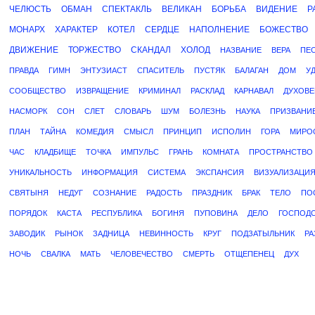
ЧЕЛЮСТЬ
ОБМАН
СПЕКТАКЛЬ
ВЕЛИКАН
БОРЬБА
ВИДЕНИЕ
Р
МОНАРХ
ХАРАКТЕР
КОТЕЛ
СЕРДЦЕ
НАПОЛНЕНИЕ
БОЖЕСТВО
ДВИЖЕНИЕ
ТОРЖЕСТВО
СКАНДАЛ
ХОЛОД
НАЗВАНИЕ
ВЕРА
ПЕ
ПРАВДА
ГИМН
ЭНТУЗИАСТ
СПАСИТЕЛЬ
ПУСТЯК
БАЛАГАН
ДОМ
У
СООБЩЕСТВО
ИЗВРАЩЕНИЕ
КРИМИНАЛ
РАСКЛАД
КАРНАВАЛ
ДУХОВ
НАСМОРК
СОН
СЛЕТ
СЛОВАРЬ
ШУМ
БОЛЕЗНЬ
НАУКА
ПРИЗВАНИ
ПЛАН
ТАЙНА
КОМЕДИЯ
СМЫСЛ
ПРИНЦИП
ИСПОЛИН
ГОРА
МИРО
ЧАС
КЛАДБИЩЕ
ТОЧКА
ИМПУЛЬС
ГРАНЬ
КОМНАТА
ПРОСТРАНСТВО
УНИКАЛЬНОСТЬ
ИНФОРМАЦИЯ
СИСТЕМА
ЭКСПАНСИЯ
ВИЗУАЛИЗАЦИ
СВЯТЫНЯ
НЕДУГ
СОЗНАНИЕ
РАДОСТЬ
ПРАЗДНИК
БРАК
ТЕЛО
ПО
ПОРЯДОК
КАСТА
РЕСПУБЛИКА
БОГИНЯ
ПУПОВИНА
ДЕЛО
ГОСПОД
ЗАВОДИК
РЫНОК
ЗАДНИЦА
НЕВИННОСТЬ
КРУГ
ПОДЗАТЫЛЬНИК
РА
НОЧЬ
СВАЛКА
МАТЬ
ЧЕЛОВЕЧЕСТВО
СМЕРТЬ
ОТЩЕПЕНЕЦ
ДУХ