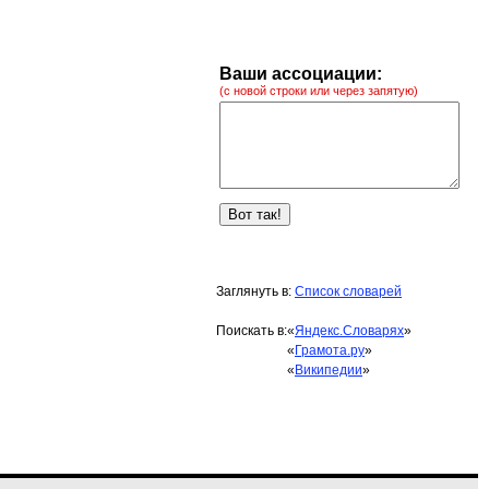
Ваши ассоциации:
(с новой строки или через запятую)
Заглянуть в:
Список словарей
Поискать в:
«
Яндекс.Словарях
»
«
Грамота.ру
»
«
Википедии
»