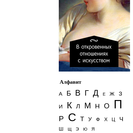
Алфавит
Д
В
Г
Б
З
А
Ж
Е
П
К
М
О
Н
Л
И
С
Р
Т
Ч
У
Ф
Х
Ц
Ш
Э
Я
Щ
Ю