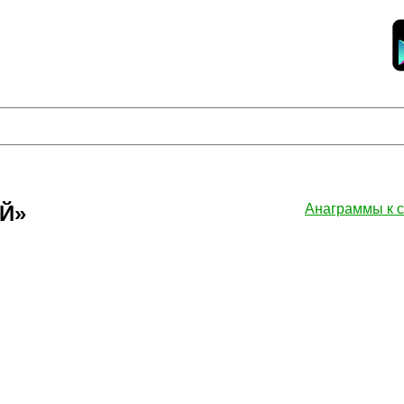
Й»
Анаграммы к