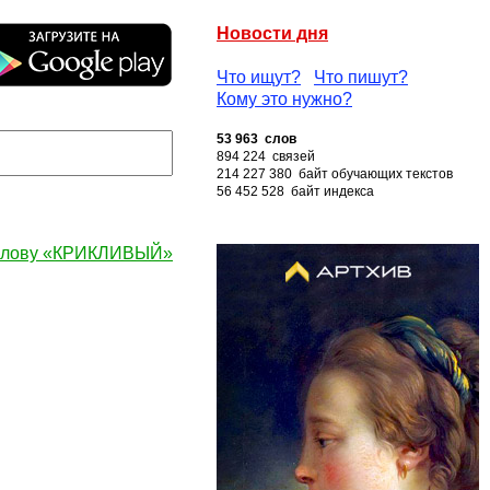
Новости дня
Что ищут?
Что пишут?
Кому это нужно?
53 963 слов
894 224 связей
214 227 380 байт обучающих текстов
56 452 528 байт индекса
 слову «КРИКЛИВЫЙ»