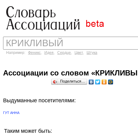
Например:
Феникс
,
Идея
,
Сердце
,
Цвет
,
Штука
Ассоциации со словом «КРИКЛИВЫ
Поделиться…
Выдуманные посетителями:
ГУТ АННА
Таким может быть: