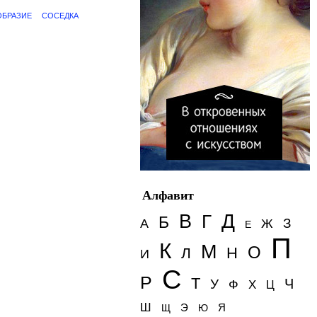
ОБРАЗИЕ
СОСЕДКА
Алфавит
Д
В
Г
Б
З
А
Ж
Е
П
К
М
О
Н
Л
И
С
Р
Т
Ч
У
Ф
Х
Ц
Ш
Э
Я
Щ
Ю