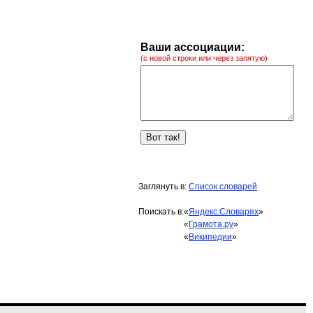
Ваши ассоциации:
(с новой строки или через запятую)
Заглянуть в:
Список словарей
Поискать в:
«
Яндекс.Словарях
»
«
Грамота.ру
»
«
Википедии
»