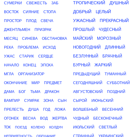
ТРОПИЧЕСКИЙ
ДУШНЫЙ
СУМЕРКИ
СВЕЖЕСТЬ
ЗАБ
ДОБРЫЙ
ЦЕЛЫЙ
ВОСТОК
СИЯНИЕ
СТОПА
УЖАСНЫЙ
ПРЕКРАСНЫЙ
ПРОСТОР
ПЛОД
СВЕЧА
ПРОШЛЫЙ
ЧУДЕСНЫЙ
ДЖЕНТЛЬМЕН
ПРИЗРАК
МАЙСКИЙ
МОРОЗНЫЙ
МЕСЯЦ
СИНЕВА
ОБСТАНОВКА
НОВОГОДНИЙ
ДЛИННЫЙ
РЕКА
ПРОБЛЕМА
ИСХОД
БЕЗЛУННЫЙ
БРАЧНЫЙ
УЖАС
СТАРИК
СЕРДЦЕ
БУРНЫЙ
ЖАРКИЙ
НАЧАЛО
КОНЕЦ
ЭПОХА
МГЛА
ОРГАНИЗАТОР
ПРЕДЫДУЩИЙ
ТУМАННЫЙ
ОКОНЧАНИЕ
МИР
ПРЕДМЕТ
СЕГОДНЯШНИЙ
СУББОТНИЙ
ДАМА
БОГ
ТЬМА
ДРАКОН
АВГУСТОВСКИЙ
ПОЗДНИЙ
ВАМПИР
СУМРАК
ЗОНА
СЫН
СЫРОЙ
ИЮНЬСКИЙ
ПРЕЛЕСТЬ
ДУША
ГОД
ЛОЖА
ВОЛШЕБНЫЙ
ВЕСЕННИЙ
ОГОНЕК
ВЕСНА
ВОД
ЖЕРТВА
ЧУДНЫЙ
БЕСКОНЕЧНЫЙ
ТОК
ИЮЛЬСКИЙ
СВЕТЛЫЙ
ПОЕЗД
КОЛЕНО
КОЛДУН
СТРАННЫЙ
УКРАИНСКИЙ
НЕПРИЯТНОСТЬ
ОБЕЩАНИЕ