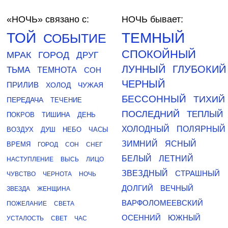
«НОЧЬ»
связано с:
НОЧЬ бывает:
ТОЙ
ТЕМНЫЙ
СОБЫТИЕ
СПОКОЙНЫЙ
МРАК
ГОРОД
ДРУГ
ЛУННЫЙ
ГЛУБОКИЙ
ТЬМА
ТЕМНОТА
СОН
ЧЕРНЫЙ
ПРИЛИВ
ХОЛОД
ЧУЖАЯ
БЕССОННЫЙ
ТИХИЙ
ПЕРЕДАЧА
ТЕЧЕНИЕ
ПОСЛЕДНИЙ
ТЕПЛЫЙ
ПОКРОВ
ТИШИНА
ДЕНЬ
ХОЛОДНЫЙ
ПОЛЯРНЫЙ
ВОЗДУХ
ДУШ
НЕБО
ЧАСЫ
ЗИМНИЙ
ЯСНЫЙ
ВРЕМЯ
ГОРОД
СОН
СНЕГ
БЕЛЫЙ
ЛЕТНИЙ
НАСТУПЛЕНИЕ
ВЫСЬ
ЛИЦО
ЗВЕЗДНЫЙ
СТРАШНЫЙ
ЧУВСТВО
ЧЕРНОТА
НОЧЬ
ДОЛГИЙ
ВЕЧНЫЙ
ЗВЕЗДА
ЖЕНЩИНА
ВАРФОЛОМЕЕВСКИЙ
ПОЖЕЛАНИЕ
СВЕТА
ОСЕННИЙ
ЮЖНЫЙ
УСТАЛОСТЬ
СВЕТ
ЧАС