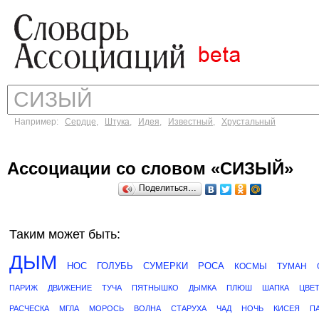
Например:
Сердце
,
Штука
,
Идея
,
Известный
,
Хрустальный
Ассоциации со словом «СИЗЫЙ»
Поделиться…
Таким может быть:
ДЫМ
НОС
ГОЛУБЬ
СУМЕРКИ
РОСА
КОСМЫ
ТУМАН
ПАРИЖ
ДВИЖЕНИЕ
ТУЧА
ПЯТНЫШКО
ДЫМКА
ПЛЮШ
ШАПКА
ЦВЕ
РАСЧЕСКА
МГЛА
МОРОСЬ
ВОЛНА
СТАРУХА
ЧАД
НОЧЬ
КИСЕЯ
П