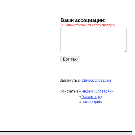
Ваши ассоциации:
(с новой строки или через запятую)
Заглянуть в:
Список словарей
Поискать в:
«
Яндекс.Словарях
»
«
Грамота.ру
»
«
Википедии
»