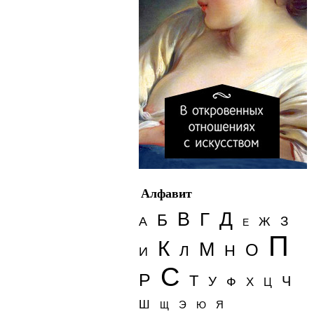
Алфавит
Д
В
Г
Б
З
А
Ж
Е
П
К
М
О
Н
Л
И
С
Р
Т
Ч
У
Ф
Х
Ц
Ш
Э
Я
Щ
Ю