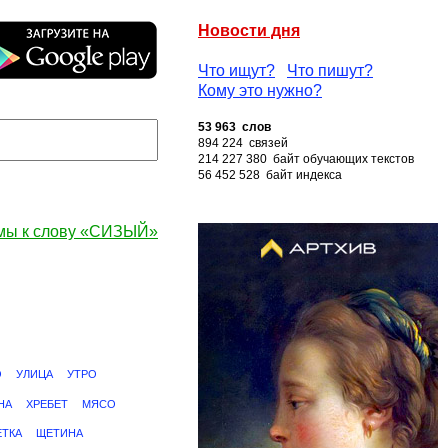
Новости дня
Что ищут?
Что пишут?
Кому это нужно?
53 963 слов
894 224 связей
214 227 380 байт обучающих текстов
56 452 528 байт индекса
мы к слову «СИЗЫЙ»
О
УЛИЦА
УТРО
НА
ХРЕБЕТ
МЯСО
ЕТКА
ЩЕТИНА