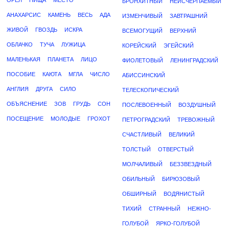
ОРЕЛ
ПИЩА
МЕСТО
БРОНХИТНЫЙ
НЕИСЧЕРПАЕМЫЙ
АНАХАРСИС
КАМЕНЬ
ВЕСЬ
АДА
ИЗМЕНЧИВЫЙ
ЗАВТРАШНИЙ
ЖИВОЙ
ГВОЗДЬ
ИСКРА
ВСЕМОГУЩИЙ
ВЕРХНИЙ
ОБЛАЧКО
ТУЧА
ЛУЖИЦА
КОРЕЙСКИЙ
ЭГЕЙСКИЙ
МАЛЕНЬКАЯ
ПЛАНЕТА
ЛИЦО
ФИОЛЕТОВЫЙ
ЛЕНИНГРАДСКИЙ
ПОСОБИЕ
КАЮТА
МГЛА
ЧИСЛО
АБИССИНСКИЙ
АНГЛИЯ
ДРУГА
СИЛО
ТЕЛЕСКОПИЧЕСКИЙ
ОБЪЯСНЕНИЕ
ЗОВ
ГРУДЬ
СОН
ПОСЛЕВОЕННЫЙ
ВОЗДУШНЫЙ
ПОСЕЩЕНИЕ
МОЛОДЫЕ
ГРОХОТ
ПЕТРОГРАДСКИЙ
ТРЕВОЖНЫЙ
СЧАСТЛИВЫЙ
ВЕЛИКИЙ
ТОЛСТЫЙ
ОТВЕРСТЫЙ
МОЛЧАЛИВЫЙ
БЕЗЗВЕЗДНЫЙ
ОБИЛЬНЫЙ
БИРЮЗОВЫЙ
ОБШИРНЫЙ
ВОДЯНИСТЫЙ
ТИХИЙ
СТРАННЫЙ
НЕЖНО-
ГОЛУБОЙ
ЯРКО-ГОЛУБОЙ