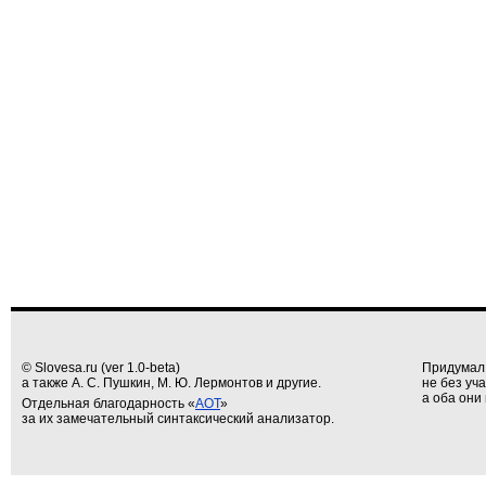
© Slovesa.ru (ver 1.0-beta)
Придумал
а также А. С. Пушкин, М. Ю. Лермонтов и другие.
не без уч
а оба они 
Отдельная благодарность «
АОТ
»
за их замечательный синтаксический анализатор.