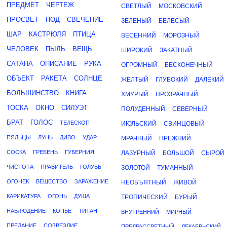
ПРЕДМЕТ
ЧЕРТЕЖ
СВЕТЛЫЙ
МОСКОВСКИЙ
ПРОСВЕТ
ПОД
СВЕЧЕНИЕ
ЗЕЛЕНЫЙ
БЕЛЕСЫЙ
ШАР
КАСТРЮЛЯ
ПТИЦА
ВЕСЕННИЙ
МОРОЗНЫЙ
ЧЕЛОВЕК
ПЫЛЬ
ВЕЩЬ
ШИРОКИЙ
ЗАКАТНЫЙ
САТАНА
ОПИСАНИЕ
РУКА
ОГРОМНЫЙ
БЕСКОНЕЧНЫЙ
ОБЪЕКТ
РАКЕТА
СОЛНЦЕ
ЖЕЛТЫЙ
ГЛУБОКИЙ
ДАЛЕКИЙ
БОЛЬШИНСТВО
КНИГА
ХМУРЫЙ
ПРОЗРАЧНЫЙ
ТОСКА
ОКНО
СИЛУЭТ
ПОЛУДЕННЫЙ
СЕВЕРНЫЙ
БРАТ
ГОЛОС
ТЕЛЕСКОП
ИЮЛЬСКИЙ
СВИНЦОВЫЙ
ПЯЛЬЦЫ
ЛУНЬ
ДИВО
УДАР
МРАЧНЫЙ
ПРЕЖНИЙ
СОСКА
ГРЕБЕНЬ
ГУБЕРНИЯ
ЛАЗУРНЫЙ
БОЛЬШОЙ
СЫРОЙ
ЧИСТОТА
ПРАВИТЕЛЬ
ГОЛУБЬ
ЗОЛОТОЙ
ТУМАННЫЙ
ОГОНЕК
ВЕЩЕСТВО
ЗАРАЖЕНИЕ
НЕОБЪЯТНЫЙ
ЖИВОЙ
КАРИКАТУРА
ОГОНЬ
ДУША
ТРОПИЧЕСКИЙ
БУРЫЙ
НАБЛЮДЕНИЕ
КОПЬЕ
ТИТАН
ВНУТРЕННИЙ
МИРНЫЙ
ПРЕДАНИЕ
СОЗВЕЗДИЕ
ПРЕДРАССВЕТНЫЙ
ДЕКАБРЬСКИЙ