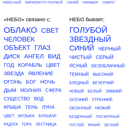
НЕБЕСНЫЙ
БАРХАТИСТО-ГОЛУБОЙ
СИНИЙ
ПАРАШЮТ
СВАРОГ
«НЕБО»
связано с:
НЕБО бывает:
ОБЛАКО
ГОЛУБОЙ
СВЕТ
ЗВЕЗДНЫЙ
ЧЕЛОВЕК
ОБЪЕКТ
ГЛАЗ
СИНИЙ
ЧЕРНЫЙ
ДИСК
АНГЕЛ
ВИД
ЧИСТЫЙ
СЕРЫЙ
ГОД
КОРАБЛЬ
ЦВЕТ
ЯСНЫЙ
БЕЗОБЛАЧНЫЙ
ЗВЕЗДА
ЯВЛЕНИЕ
ТЕМНЫЙ
ВЫСОКИЙ
ОГОНЬ
БОГ
НОЧЬ
БЛЕДНЫЙ
ВЕЧЕРНИЙ
ДЫМ
МОЛНИЯ
СФЕРА
НОВЫЙ
БЕЛЫЙ
ЗИМНИЙ
СУЩЕСТВО
ВОД
ОСЕННИЙ
УТРЕННИЙ
КРЫША
ТЕНЬ
ЛУНА
ОБЛАЧНЫЙ
НИЗКИЙ
ЦВЕТ
МУЗЫКА
БУЛЬВАР
БЕЗДОННЫЙ
ПАСМУРНЫЙ
РАДУГА
ГОРА
ЛЕСТНИЦА
ПУСТОЙ
ЯРКИЙ
ЛЕТНИЙ