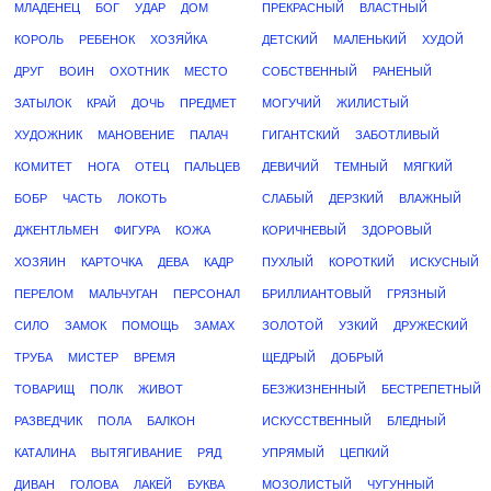
МЛАДЕНЕЦ
БОГ
УДАР
ДОМ
ПРЕКРАСНЫЙ
ВЛАСТНЫЙ
КОРОЛЬ
РЕБЕНОК
ХОЗЯЙКА
ДЕТСКИЙ
МАЛЕНЬКИЙ
ХУДОЙ
ДРУГ
ВОИН
ОХОТНИК
МЕСТО
СОБСТВЕННЫЙ
РАНЕНЫЙ
ЗАТЫЛОК
КРАЙ
ДОЧЬ
ПРЕДМЕТ
МОГУЧИЙ
ЖИЛИСТЫЙ
ХУДОЖНИК
МАНОВЕНИЕ
ПАЛАЧ
ГИГАНТСКИЙ
ЗАБОТЛИВЫЙ
КОМИТЕТ
НОГА
ОТЕЦ
ПАЛЬЦЕВ
ДЕВИЧИЙ
ТЕМНЫЙ
МЯГКИЙ
БОБР
ЧАСТЬ
ЛОКОТЬ
СЛАБЫЙ
ДЕРЗКИЙ
ВЛАЖНЫЙ
ДЖЕНТЛЬМЕН
ФИГУРА
КОЖА
КОРИЧНЕВЫЙ
ЗДОРОВЫЙ
ХОЗЯИН
КАРТОЧКА
ДЕВА
КАДР
ПУХЛЫЙ
КОРОТКИЙ
ИСКУСНЫЙ
ПЕРЕЛОМ
МАЛЬЧУГАН
ПЕРСОНАЛ
БРИЛЛИАНТОВЫЙ
ГРЯЗНЫЙ
СИЛО
ЗАМОК
ПОМОЩЬ
ЗАМАХ
ЗОЛОТОЙ
УЗКИЙ
ДРУЖЕСКИЙ
ТРУБА
МИСТЕР
ВРЕМЯ
ЩЕДРЫЙ
ДОБРЫЙ
ТОВАРИЩ
ПОЛК
ЖИВОТ
БЕЗЖИЗНЕННЫЙ
БЕСТРЕПЕТНЫЙ
РАЗВЕДЧИК
ПОЛА
БАЛКОН
ИСКУССТВЕННЫЙ
БЛЕДНЫЙ
КАТАЛИНА
ВЫТЯГИВАНИЕ
РЯД
УПРЯМЫЙ
ЦЕПКИЙ
ДИВАН
ГОЛОВА
ЛАКЕЙ
БУКВА
МОЗОЛИСТЫЙ
ЧУГУННЫЙ