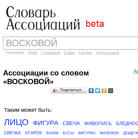
Например:
Идея
,
Страшный
,
Слово
,
Сердце
,
Хрустальный
Ассоциации со словом
А
«ВОСКОВОЙ»
Поделиться…
Таким может быть:
ЛИЦО
ФИГУРА
СВЕЧА
ЖИВОПИСЬ
БЛЕДНО
СВЕЧКА
ОГАРОК
ВАЛИК
БУСЫ
ФИГУРКА
ФИЛЕМОН
ДОЩЕЧ