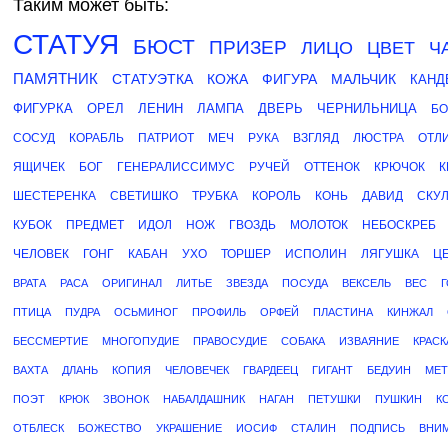
Таким может быть:
СТАТУЯ
БЮСТ
ПРИЗЕР
ЛИЦО
ЦВЕТ
Ч
ПАМЯТНИК
СТАТУЭТКА
КОЖА
ФИГУРА
МАЛЬЧИК
КАНД
ФИГУРКА
ОРЕЛ
ЛЕНИН
ЛАМПА
ДВЕРЬ
ЧЕРНИЛЬНИЦА
БО
СОСУД
КОРАБЛЬ
ПАТРИОТ
МЕЧ
РУКА
ВЗГЛЯД
ЛЮСТРА
ОТЛ
ЯЩИЧЕК
БОГ
ГЕНЕРАЛИССИМУС
РУЧЕЙ
ОТТЕНОК
КРЮЧОК
К
ШЕСТЕРЕНКА
СВЕТИШКО
ТРУБКА
КОРОЛЬ
КОНЬ
ДАВИД
СКУ
КУБОК
ПРЕДМЕТ
ИДОЛ
НОЖ
ГВОЗДЬ
МОЛОТОК
НЕБОСКРЕБ
ЧЕЛОВЕК
ГОНГ
КАБАН
УХО
ТОРШЕР
ИСПОЛИН
ЛЯГУШКА
Ц
ВРАТА
РАСА
ОРИГИНАЛ
ЛИТЬЕ
ЗВЕЗДА
ПОСУДА
ВЕКСЕЛЬ
ВЕС
ПТИЦА
ПУДРА
ОСЬМИНОГ
ПРОФИЛЬ
ОРФЕЙ
ПЛАСТИНА
КИНЖАЛ
БЕССМЕРТИЕ
МНОГОПУДИЕ
ПРАВОСУДИЕ
СОБАКА
ИЗВАЯНИЕ
КРАСК
ВАХТА
ДЛАНЬ
КОПИЯ
ЧЕЛОВЕЧЕК
ГВАРДЕЕЦ
ГИГАНТ
БЕДУИН
МЕТ
ПОЭТ
КРЮК
ЗВОНОК
НАБАЛДАШНИК
НАГАН
ПЕТУШКИ
ПУШКИН
К
ОТБЛЕСК
БОЖЕСТВО
УКРАШЕНИЕ
ИОСИФ
СТАЛИН
ПОДПИСЬ
ВНИ