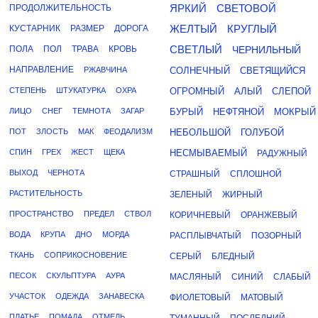
ЯРКИЙ
СВЕТОВОЙ
ПРОДОЛЖИТЕЛЬНОСТЬ
ЖЕЛТЫЙ
КРУГЛЫЙ
КУСТАРНИК
РАЗМЕР
ДОРОГА
СВЕТЛЫЙ
ПОЛА
ПОЛ
ТРАВА
КРОВЬ
ЧЕРНИЛЬНЫЙ
НАПРАВЛЕНИЕ
РЖАВЧИНА
СОЛНЕЧНЫЙ
СВЕТЯЩИЙСЯ
СТЕПЕНЬ
ШТУКАТУРКА
ОХРА
ОГРОМНЫЙ
АЛЫЙ
СЛЕПОЙ
ЛИЦО
СНЕГ
ТЕМНОТА
ЗАГАР
БУРЫЙ
НЕФТЯНОЙ
МОКРЫЙ
ПОТ
ЗЛОСТЬ
МАК
ФЕОДАЛИЗМ
НЕБОЛЬШОЙ
ГОЛУБОЙ
СПИН
ГРЕХ
ЖЕСТ
ЩЕКА
НЕСМЫВАЕМЫЙ
РАДУЖНЫЙ
ВЫХОД
ЧЕРНОТА
СТРАШНЫЙ
СПЛОШНОЙ
РАСТИТЕЛЬНОСТЬ
ЗЕЛЕНЫЙ
ЖИРНЫЙ
ПРОСТРАНСТВО
ПРЕДЕЛ
СТВОЛ
КОРИЧНЕВЫЙ
ОРАНЖЕВЫЙ
ВОДА
КРУПА
ДНО
МОРДА
РАСПЛЫВЧАТЫЙ
ПОЗОРНЫЙ
ТКАНЬ
СОПРИКОСНОВЕНИЕ
СЕРЫЙ
БЛЕДНЫЙ
ПЕСОК
СКУЛЬПТУРА
АУРА
МАСЛЯНЫЙ
СИНИЙ
СЛАБЫЙ
УЧАСТОК
ОДЕЖДА
ЗАНАВЕСКА
ФИОЛЕТОВЫЙ
МАТОВЫЙ
ПЛАТЬЕ
ПОМАДА
ОТМЕЛЬ