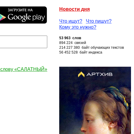
Новости дня
Что ищут?
Что пишут?
Кому это нужно?
53 963 слов
894 224 связей
214 227 380 байт обучающих текстов
56 452 528 байт индекса
к слову «САЛАТНЫЙ»