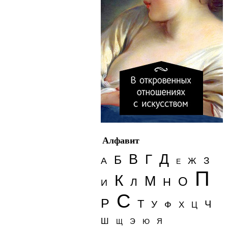
Алфавит
Д
В
Г
Б
З
А
Ж
Е
П
К
М
О
Н
Л
И
С
Р
Т
Ч
У
Ф
Х
Ц
Ш
Э
Я
Щ
Ю