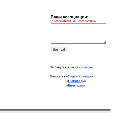
Ваши ассоциации:
(с новой строки или через запятую)
Заглянуть в:
Список словарей
Поискать в:
«
Яндекс.Словарях
»
«
Грамота.ру
»
«
Википедии
»