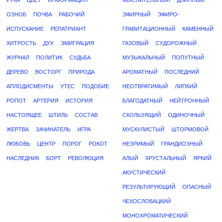
РУКА
ЦВЕТ
ИНФОРМАЦИЯ
МЫСЛИТЕЛЬНЫЙ
ДЛИННЫЙ
ОЗНОБ
ПОЧВА
РАБОЧИЙ
ЭФИРНЫЙ
ЭФИРО-
ИСПУСКАНИЕ
РЕПАТРИАНТ
ГРАВИТАЦИОННЫЙ
КАМЕННЫЙ
ХИТРОСТЬ
ДУХ
ЭМИГРАЦИЯ
ГАЗОВЫЙ
СУДОРОЖНЫЙ
ЖУРНАЛ
ПОЛИТИК
СУДЬБА
МУЗЫКАЛЬНЫЙ
ПОПУТНЫЙ
ДЕРЕВО
ВОСТОРГ
ПРИРОДА
АРОМАТНЫЙ
ПОСЛЕДНИЙ
АПЛОДИСМЕНТЫ
УТЕС
ПОДОБИЕ
НЕОТВРАТИМЫЙ
ЛИПКИЙ
РОПОТ
АРТЕРИЯ
ИСТОРИЯ
БЛАГОДАТНЫЙ
НЕЙТРОННЫЙ
НАСТОЯЩЕЕ
ШТИЛЬ
СОСТАВ
СКОЛЬЗЯЩИЙ
ОДИНОЧНЫЙ
ЖЕРТВА
ЗАЧИНАТЕЛЬ
ИГРА
МУСКУЛИСТЫЙ
ШТОРМОВОЙ
ЛЮБОВЬ
ЦЕНТР
ПОРОГ
РОКОТ
НЕЗРИМЫЙ
ГРАНДИОЗНЫЙ
НАСЛЕДНИК
БОРТ
РЕВОЛЮЦИЯ
АЛЫЙ
ХРУСТАЛЬНЫЙ
ЯРКИЙ
АКУСТИЧЕСКИЙ
РЕЗУЛЬТИРУЮЩИЙ
ОПАСНЫЙ
ЧЕХОСЛОВАЦКИЙ
МОНОХРОМАТИЧЕСКИЙ