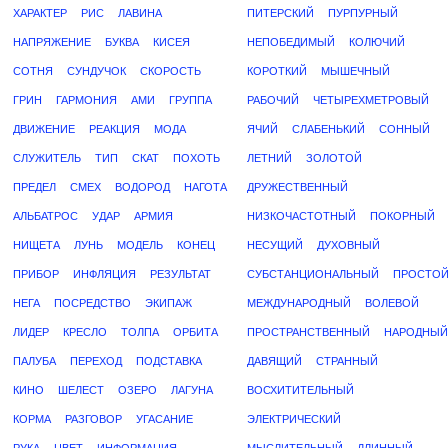
ХАРАКТЕР
РИС
ЛАВИНА
ПИТЕРСКИЙ
ПУРПУРНЫЙ
НАПРЯЖЕНИЕ
БУКВА
КИСЕЯ
НЕПОБЕДИМЫЙ
КОЛЮЧИЙ
СОТНЯ
СУНДУЧОК
СКОРОСТЬ
КОРОТКИЙ
МЫШЕЧНЫЙ
ГРИН
ГАРМОНИЯ
АМИ
ГРУППА
РАБОЧИЙ
ЧЕТЫРЕХМЕТРОВЫЙ
ДВИЖЕНИЕ
РЕАКЦИЯ
МОДА
ЯЧИЙ
СЛАБЕНЬКИЙ
СОННЫЙ
СЛУЖИТЕЛЬ
ТИП
СКАТ
ПОХОТЬ
ЛЕТНИЙ
ЗОЛОТОЙ
ПРЕДЕЛ
СМЕХ
ВОДОРОД
НАГОТА
ДРУЖЕСТВЕННЫЙ
АЛЬБАТРОС
УДАР
АРМИЯ
НИЗКОЧАСТОТНЫЙ
ПОКОРНЫЙ
НИЩЕТА
ЛУНЬ
МОДЕЛЬ
КОНЕЦ
НЕСУЩИЙ
ДУХОВНЫЙ
ПРИБОР
ИНФЛЯЦИЯ
РЕЗУЛЬТАТ
СУБСТАНЦИОНАЛЬНЫЙ
ПРОСТО
НЕГА
ПОСРЕДСТВО
ЭКИПАЖ
МЕЖДУНАРОДНЫЙ
ВОЛЕВОЙ
ЛИДЕР
КРЕСЛО
ТОЛПА
ОРБИТА
ПРОСТРАНСТВЕННЫЙ
НАРОДНЫЙ
ПАЛУБА
ПЕРЕХОД
ПОДСТАВКА
ДАВЯЩИЙ
СТРАННЫЙ
КИНО
ШЕЛЕСТ
ОЗЕРО
ЛАГУНА
ВОСХИТИТЕЛЬНЫЙ
КОРМА
РАЗГОВОР
УГАСАНИЕ
ЭЛЕКТРИЧЕСКИЙ