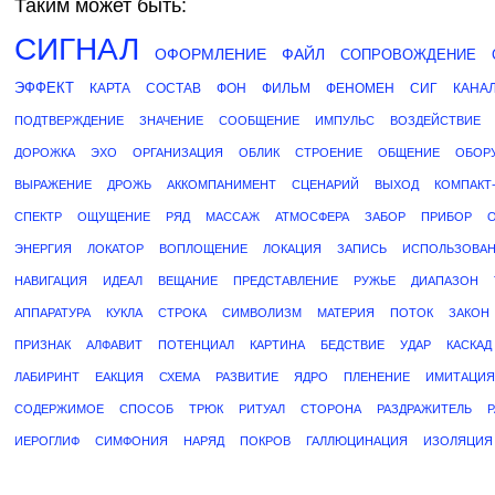
Таким может быть:
СИГНАЛ
ОФОРМЛЕНИЕ
ФАЙЛ
СОПРОВОЖДЕНИЕ
ЭФФЕКТ
КАРТА
СОСТАВ
ФОН
ФИЛЬМ
ФЕНОМЕН
СИГ
КАНА
ПОДТВЕРЖДЕНИЕ
ЗНАЧЕНИЕ
СООБЩЕНИЕ
ИМПУЛЬС
ВОЗДЕЙСТВИЕ
ДОРОЖКА
ЭХО
ОРГАНИЗАЦИЯ
ОБЛИК
СТРОЕНИЕ
ОБЩЕНИЕ
ОБОР
ВЫРАЖЕНИЕ
ДРОЖЬ
АККОМПАНИМЕНТ
СЦЕНАРИЙ
ВЫХОД
КОМПАКТ
СПЕКТР
ОЩУЩЕНИЕ
РЯД
МАССАЖ
АТМОСФЕРА
ЗАБОР
ПРИБОР
ЭНЕРГИЯ
ЛОКАТОР
ВОПЛОЩЕНИЕ
ЛОКАЦИЯ
ЗАПИСЬ
ИСПОЛЬЗОВА
НАВИГАЦИЯ
ИДЕАЛ
ВЕЩАНИЕ
ПРЕДСТАВЛЕНИЕ
РУЖЬЕ
ДИАПАЗОН
АППАРАТУРА
КУКЛА
СТРОКА
СИМВОЛИЗМ
МАТЕРИЯ
ПОТОК
ЗАКОН
ПРИЗНАК
АЛФАВИТ
ПОТЕНЦИАЛ
КАРТИНА
БЕДСТВИЕ
УДАР
КАСКАД
ЛАБИРИНТ
ЕАКЦИЯ
СХЕМА
РАЗВИТИЕ
ЯДРО
ПЛЕНЕНИЕ
ИМИТАЦИЯ
СОДЕРЖИМОЕ
СПОСОБ
ТРЮК
РИТУАЛ
СТОРОНА
РАЗДРАЖИТЕЛЬ
ИЕРОГЛИФ
СИМФОНИЯ
НАРЯД
ПОКРОВ
ГАЛЛЮЦИНАЦИЯ
ИЗОЛЯЦИЯ