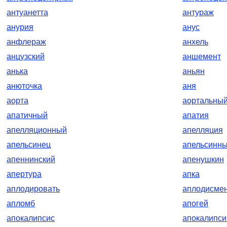
антуанетта
антураж
анурия
анус
анфлераж
анхель
анцузский
аншемент
анька
аньян
анюточка
аня
аорта
аортальны
апатичный
апатия
апелляционный
апелляция
апельсинец
апельсинн
апеннинский
апенушкин
апертура
апка
аплодировать
аплодисме
апломб
апогей
апокалипсис
апокалипси