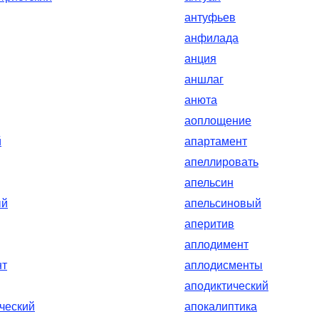
антуфьев
анфилада
анция
аншлаг
анюта
аоплощение
й
апартамент
апеллировать
апельсин
ый
апельсиновый
аперитив
аплодимент
нт
аплодисменты
аподиктический
ческий
апокалиптика