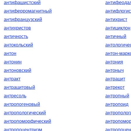
антифашистский
антифеода
антиферромагнитный
антифлогис
антифранцузский
антихрист
антихристов
антициклон
античность
античный
антокольский
антологиче
антон
антон-марк
антонин
антония
антоновский
антоныч
антракт
антрацит
антрацитовый
антрекот
антресоль
антропный
антропогеновый
антропоид
антропологический
антрополог
антропоморфический
антропомо
антропоцентризм
антропоцен