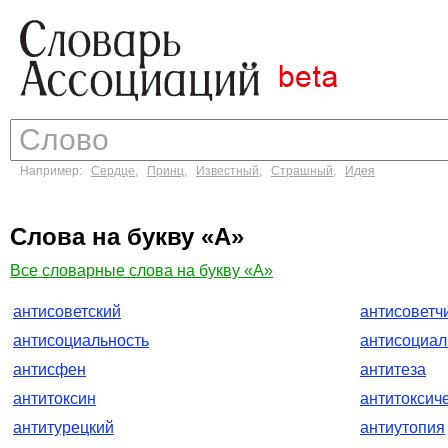
Например:
Сердце
,
Принц
,
Известный
,
Страшный
,
Идея
Слова на букву «А»
Все словарные слова на букву «А»
антисоветский
антисоветч
антисоциальность
антисоциа
антисфен
антитеза
антитоксин
антитоксич
антитурецкий
антиутопия