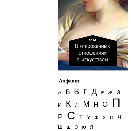
Алфавит
Д
В
Г
Б
З
А
Ж
Е
П
К
М
О
Н
Л
И
С
Р
Т
Ч
У
Ф
Х
Ц
Ш
Э
Я
Щ
Ю