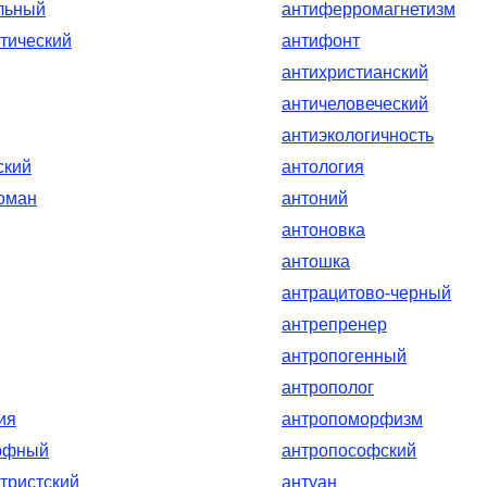
льный
антиферромагнетизм
тический
антифонт
антихристианский
античеловеческий
антиэкологичность
ский
антология
оман
антоний
антоновка
антошка
антрацитово-черный
антрепренер
антропогенный
антрополог
ия
антропоморфизм
рфный
антропософский
тристский
антуан