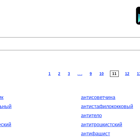
1
2
3
. . .
9
10
11
12
1
ик
антисоветчина
льный
антистафилококковый
антитело
еский
антитроцкистский
антифашист