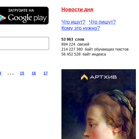
Новости дня
Что ищут?
Что пишут?
Кому это нужно?
53 963 слов
894 224 связей
214 227 380 байт обучающих текстов
56 452 528 байт индекса
. . .
3
15
16
17