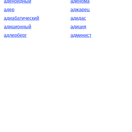
аденоидный
аденома
адер
аджарец
адиабатический
адидас
адиционный
адиция
адлерберг
админист