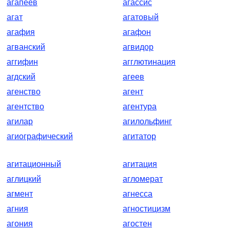
агапеев
агассис
агат
агатовый
агафия
агафон
агванский
агвидор
аггифин
агглютинация
агдский
агеев
агенство
агент
агентство
агентура
агилар
агилольфинг
агиографический
агитатор
агитационный
агитация
аглицкий
агломерат
агмент
агнесса
агния
агностицизм
агония
агостен