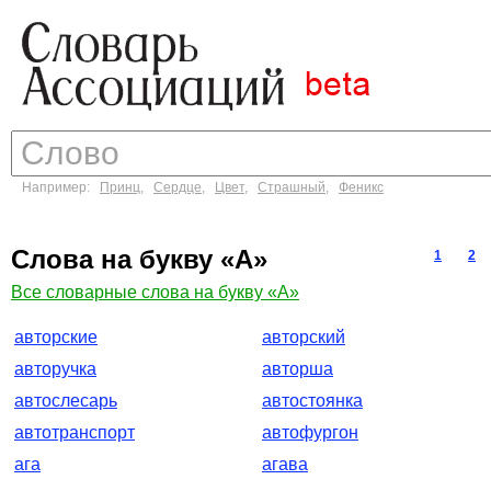
Например:
Принц
,
Сердце
,
Цвет
,
Страшный
,
Феникс
Слова на букву «А»
1
2
Все словарные слова на букву «А»
авторские
авторский
авторучка
авторша
автослесарь
автостоянка
автотранспорт
автофургон
ага
агава