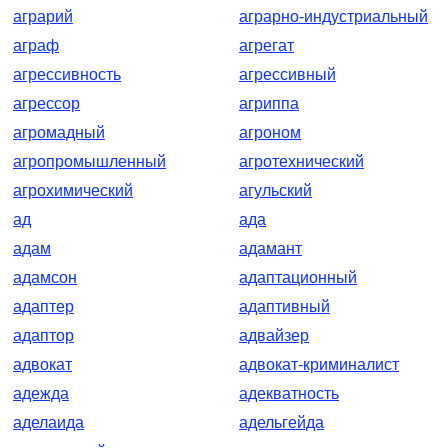
аграрий
аграрно-индустриальный
аграф
агрегат
агрессивность
агрессивный
агрессор
агриппа
агромадный
агроном
агропромышленный
агротехнический
агрохимический
агульский
ад
ада
адам
адамант
адамсон
адаптационный
адаптер
адаптивный
адаптор
адвайзер
адвокат
адвокат-криминалист
адежда
адекватность
аделаида
адельгейда