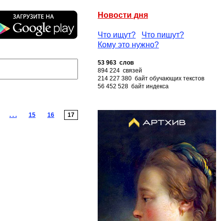
Новости дня
Что ищут?
Что пишут?
Кому это нужно?
53 963 слов
894 224 связей
214 227 380 байт обучающих текстов
56 452 528 байт индекса
. . .
15
16
17