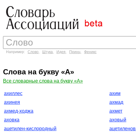
Например:
Слово
,
Штука
,
Идея
,
Принц
,
Феникс
Слова на букву «А»
Все словарные слова на букву «А»
ахиллес
ахим
ахинея
ахмад
ахмед-ходжа
ахмет
аховка
аховый
ацетилен-кислородный
ацетилено