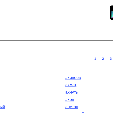
1
2
3
ахинеев
ахмат
ахнуть
ахон
вый
ацетон