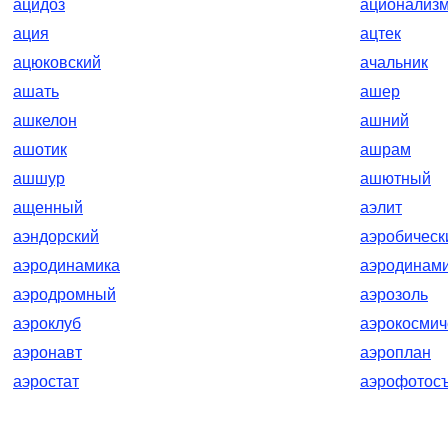
ацидоз
ационализ
ация
ацтек
ацюковский
ачальник
ашать
ашер
ашкелон
ашний
ашотик
ашрам
ашшур
ашютный
ащенный
аэлит
аэндорский
аэробическ
аэродинамика
аэродинам
аэродромный
аэрозоль
аэроклуб
аэрокосмич
аэронавт
аэроплан
аэростат
аэрофотос