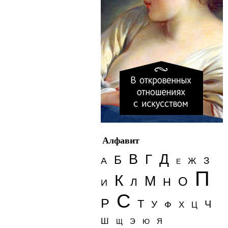
Алфавит
Д
В
Г
Б
З
А
Ж
Е
П
К
М
О
Н
Л
И
С
Р
Т
Ч
У
Ф
Х
Ц
Ш
Э
Я
Щ
Ю