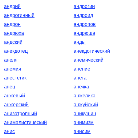
андрий
андрогин
андрогинный
андроид
андрон
андропов
андрюха
андрюша
андский
анды
анекдотец
анекдотический
анеля
анемический
анемия
анение
анестетик
анета
анец
анечка
анжевый
анжелика
анжерский
анжуйский
анизотропный
аникушин
анималистический
анимизм
анис
анисим