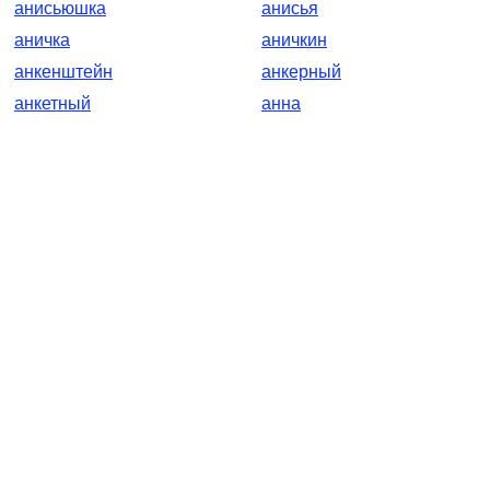
анисьюшка
анисья
аничка
аничкин
анкенштейн
анкерный
анкетный
анна