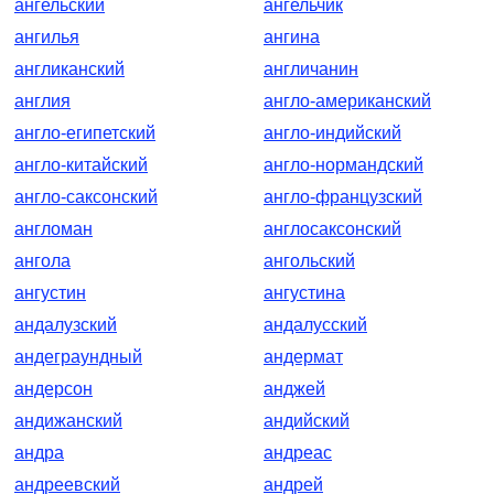
ангельский
ангельчик
ангилья
ангина
англиканский
англичанин
англия
англо-американский
англо-египетский
англо-индийский
англо-китайский
англо-нормандский
англо-саксонский
англо-французский
англоман
англосаксонский
ангола
ангольский
ангустин
ангустина
андалузский
андалусский
андеграундный
андермат
андерсон
анджей
андижанский
андийский
андра
андреас
андреевский
андрей