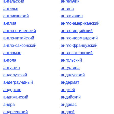
ангельский
ангельчик
ангилья
ангина
англиканский
англичанин
англия
англо-американский
англо-египетский
англо-индийский
англо-китайский
англо-нормандский
англо-саксонский
англо-французский
англоман
англосаксонский
ангола
ангольский
ангустин
ангустина
андалузский
андалусский
андеграундный
андермат
андерсон
анджей
андижанский
андийский
андра
андреас
андреевский
андрей