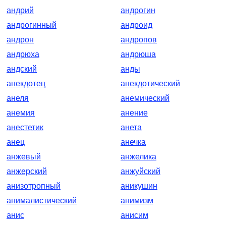
андрий
андрогин
андрогинный
андроид
андрон
андропов
андрюха
андрюша
андский
анды
анекдотец
анекдотический
анеля
анемический
анемия
анение
анестетик
анета
анец
анечка
анжевый
анжелика
анжерский
анжуйский
анизотропный
аникушин
анималистический
анимизм
анис
анисим