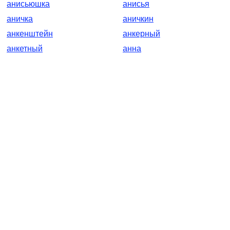
анисьюшка
анисья
аничка
аничкин
анкенштейн
анкерный
анкетный
анна