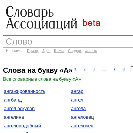
Например:
Принц
,
Идея
,
Штука
,
Сердце
,
Феникс
Слова на букву «А»
1
2
3
. . .
7
8
Все словарные слова на букву «А»
ангажированность
ангар
ангбанд
ангел
ангел-эскулап
ангела
ангелина
ангеловец
ангелоподобный
ангелочек