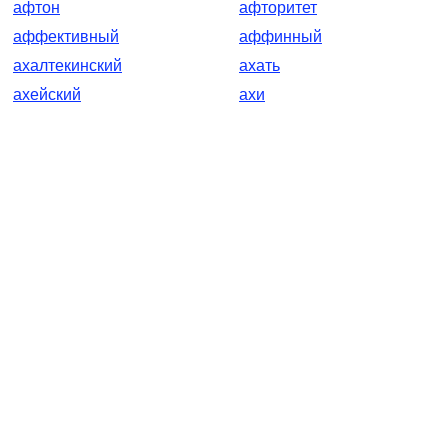
афтон
афторитет
аффективный
аффинный
ахалтекинский
ахать
ахейский
ахи