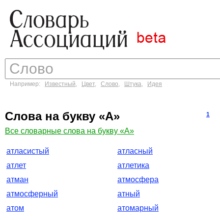
Например:
Известный
,
Цвет
,
Слово
,
Штука
,
Идея
Слова на букву «А»
1
Все словарные слова на букву «А»
атласистый
атласный
атлет
атлетика
атман
атмосфера
атмосферный
атный
атом
атомарный