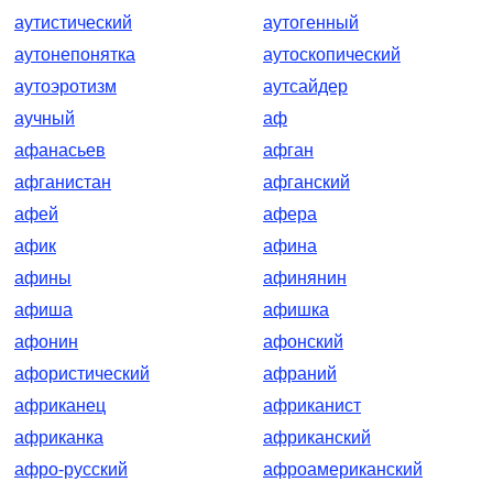
аутистический
аутогенный
аутонепонятка
аутоскопический
аутоэротизм
аутсайдер
аучный
аф
афанасьев
афган
афганистан
афганский
афей
афера
афик
афина
афины
афинянин
афиша
афишка
афонин
афонский
афористический
афраний
африканец
африканист
африканка
африканский
афро-русский
афроамериканский