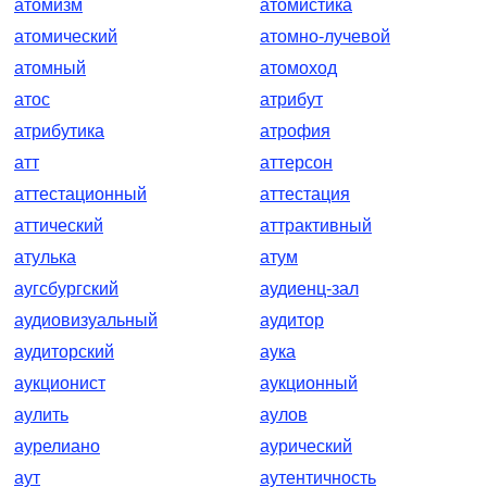
атомизм
атомистика
атомический
атомно-лучевой
атомный
атомоход
атос
атрибут
атрибутика
атрофия
атт
аттерсон
аттестационный
аттестация
аттический
аттрактивный
атулька
атум
аугсбургский
аудиенц-зал
аудиовизуальный
аудитор
аудиторский
аука
аукционист
аукционный
аулить
аулов
аурелиано
аурический
аут
аутентичность