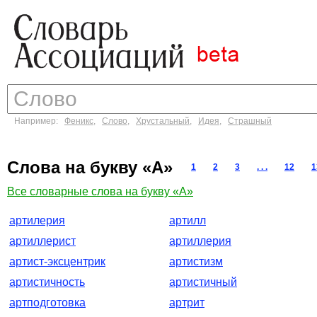
Например:
Феникс
,
Слово
,
Хрустальный
,
Идея
,
Страшный
Слова на букву «А»
1
2
3
. . .
12
1
Все словарные слова на букву «А»
артилерия
артилл
артиллерист
артиллерия
артист-эксцентрик
артистизм
артистичность
артистичный
артподготовка
артрит