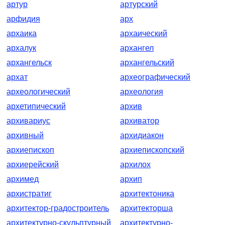
артур
артурский
арфидия
арх
архаика
архаический
архалук
архангел
архангельск
архангельский
архат
археографический
археологический
археология
архетипический
архив
архивариус
архиватор
архивный
архидиакон
архиепископ
архиепископский
архиерейский
архилох
архимед
архип
архистратиг
архитектоника
архитектор-градостроитель
архитекторша
архитектурно-скульптурный
архитектурно-