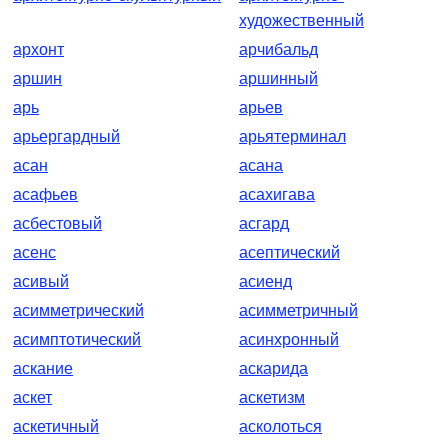
художественный
архонт
арчибальд
аршин
аршинный
арь
арьев
арьергардный
арьятерминал
асан
асана
асафьев
асахигава
асбестовый
асгард
асенс
асептический
асивый
асиенд
асимметрический
асимметричный
асимптотический
асинхронный
аскание
аскарида
аскет
аскетизм
аскетичный
асколоться