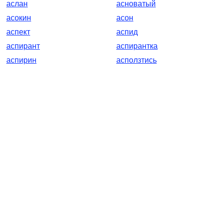
аслан
асноватый
асокин
асон
аспект
аспид
аспирант
аспирантка
аспирин
асползтись