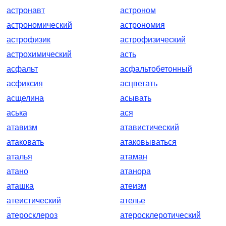
астронавт
астроном
астрономический
астрономия
астрофизик
астрофизический
астрохимический
асть
асфальт
асфальтобетонный
асфиксия
асцветать
асщелина
асывать
аська
ася
атавизм
атавистический
атаковать
атаковываться
аталья
атаман
атано
атанора
аташка
атеизм
атеистический
ателье
атеросклероз
атеросклеротический