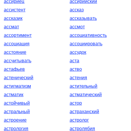
ассириец
ассирийский
ассистент
ассказ
ассказик
ассказывать
ассмат
ассмот
ассортимент
ассоциативность
ассоциация
ассоциировать
асстояние
ассудок
ассчитывать
аста
астафьев
аство
астенический
астения
астигматизм
астительный
астматик
астматический
астойчивый
астор
астральный
астраханский
астроение
астролог
астрология
астролябия