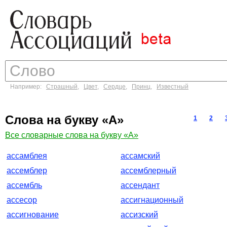
Например:
Страшный
,
Цвет
,
Сердце
,
Принц
,
Известный
Слова на букву «А»
1
2
Все словарные слова на букву «А»
ассамблея
ассамский
ассемблер
ассемблерный
ассембль
ассендант
ассесор
ассигнационный
ассигнование
ассизский