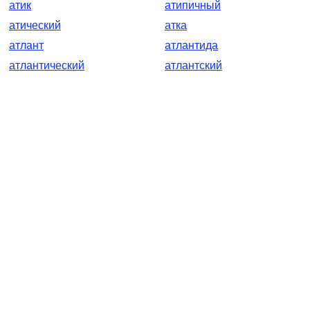
атик
атипичный
атический
атка
атлант
атлантида
атлантический
атлантский