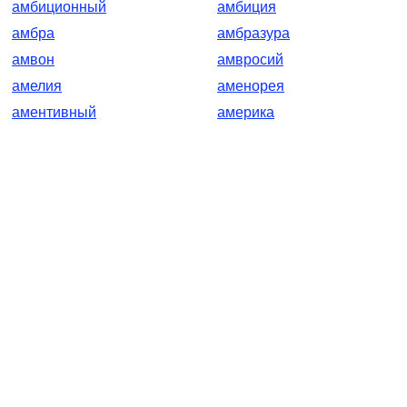
амбиционный
амбиция
амбра
амбразура
амвон
амвросий
амелия
аменорея
аментивный
америка