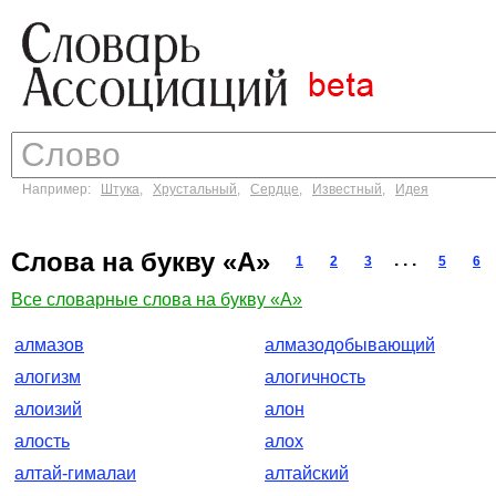
Например:
Штука
,
Хрустальный
,
Сердце
,
Известный
,
Идея
Слова на букву «А»
. . .
1
2
3
5
6
Все словарные слова на букву «А»
алмазов
алмазодобывающий
алогизм
алогичность
алоизий
алон
алость
алох
алтай-гималаи
алтайский