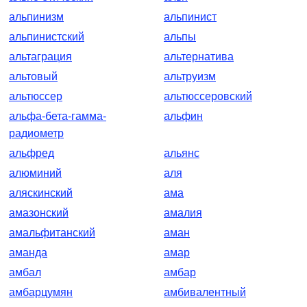
альпинизм
альпинист
альпинистский
альпы
альтаграция
альтернатива
альтовый
альтруизм
альтюссер
альтюссеровский
альфа-бета-гамма-
альфин
радиометр
альфред
альянс
алюминий
аля
аляскинский
ама
амазонский
амалия
амальфитанский
аман
аманда
амар
амбал
амбар
амбарцумян
амбивалентный