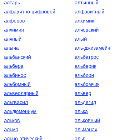
алтарь
алтынный
алфавитно-цифровой
алфавитный
алферов
алхимик
алхимия
алчевский
алчный
алый
алыча
аль-джизамейн
альбанский
альбатрос
альбера
альберик
альбинос
альбион
альбомный
альбомчик
альвеолярный
альвер
альгвасил
альдегид
альдюмениум
алька
альков
альковный
альма
альманах
ально-этический
альп