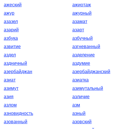
ажеский
ажиотаж
ажур
ажурный
азазел
азамат
азарий
азарт
азбука
азбучный
азвитие
азгневанный
аздел
азделение
аздничный
аздумие
азербайджан
азербайджанский
азиат
азиатка
азимут
азимутальный
азия
азличие
азлом
азм
азновидность
азный
азованный
азовский