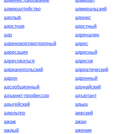
администрирование
адмирал
адмиралтейство
адмиральский
адольф
адонис
адостная
адостный
адр
адреналин
адренокортикотропный
адрес
адресация
адресный
адресоваться
адресок
адрианопольский
адриатический
адрон
адронный
адсорбционный
адунайский
адъюнкт-профессор
адъютант
адыгейский
адька
адюльтер
аевский
ажаж
ажан
аждый
ажение