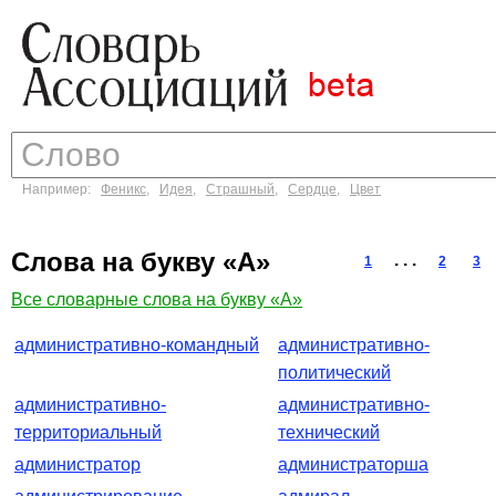
Например:
Феникс
,
Идея
,
Страшный
,
Сердце
,
Цвет
Слова на букву «А»
. . .
1
2
3
Все словарные слова на букву «А»
административно-командный
административно-
политический
административно-
административно-
территориальный
технический
администратор
администраторша