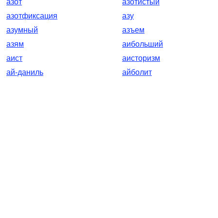
азот
азотистый
азотфиксация
азу
азумный
азъем
азям
аибольший
аист
аисторизм
ай-даниль
айболит