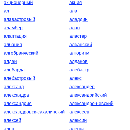
акционерный
акция
ал
ала
алавастровый
аладдин
аламбер
алан
алаптация
аластер
албания
албанский
алгебраический
алгоритм
алдан
алданов
алебарда
алебастр
алебастровый
алекс
александ
александер
александра
александрийский
александрия
александро-невский
александровск-сахалинский
алексеев
алексей
алексий
ален
аленка