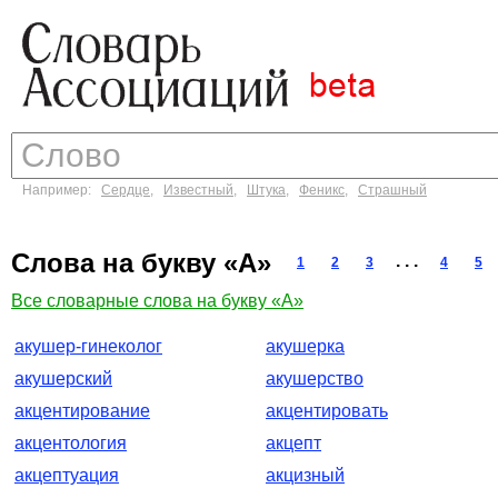
Например:
Сердце
,
Известный
,
Штука
,
Феникс
,
Страшный
Слова на букву «А»
. . .
1
2
3
4
5
Все словарные слова на букву «А»
акушер-гинеколог
акушерка
акушерский
акушерство
акцентирование
акцентировать
акцентология
акцепт
акцептуация
акцизный