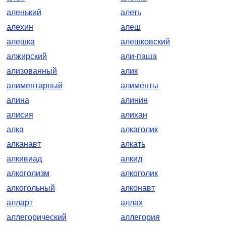
аленький
алеть
алехин
алеш
алешка
алешковский
алжирский
али-паша
ализованный
алик
алиментарный
алименты
алина
алинин
алисия
алихан
алка
алкаголик
алканавт
алкать
алкивиад
алкид
алкоголизм
алкоголик
алкогольный
алконавт
алларт
аллах
аллегорический
аллегория