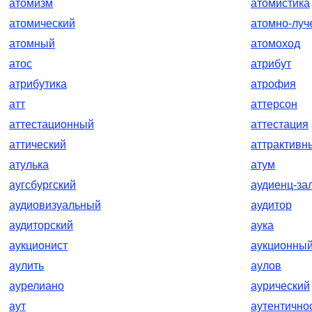
атомизм
атомистика
атомический
атомно-луч
атомный
атомоход
атос
атрибут
атрибутика
атрофия
атт
аттерсон
аттестационный
аттестация
аттический
аттрактивн
атулька
атум
аугсбургский
аудиенц-за
аудиовизуальный
аудитор
аудиторский
аука
аукционист
аукционны
аулить
аулов
аурелиано
аурический
аут
аутентично