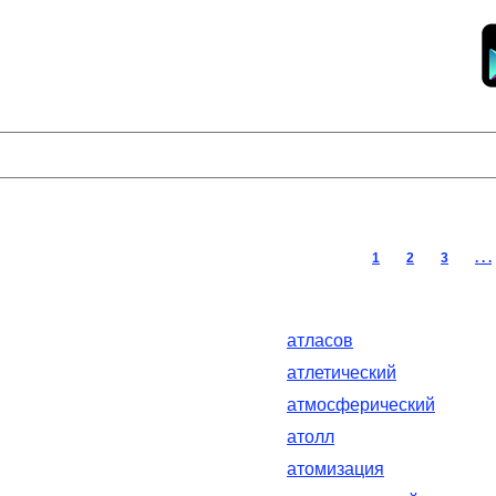
1
2
3
. . .
атласов
атлетический
атмосферический
атолл
атомизация