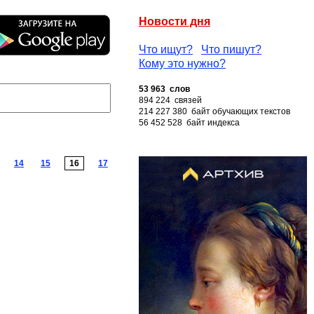
Новости дня
Что ищут?
Что пишут?
Кому это нужно?
53 963 слов
894 224 связей
214 227 380 байт обучающих текстов
56 452 528 байт индекса
14
15
16
17