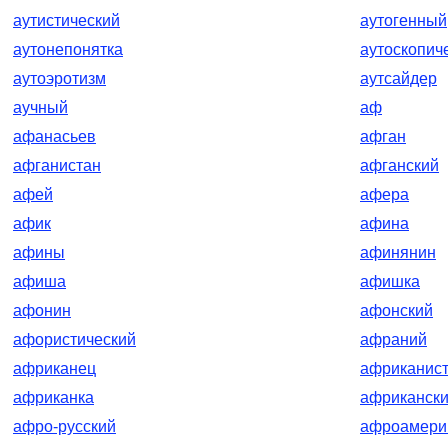
аутистический
аутогенный
аутонепонятка
аутоскопич
аутоэротизм
аутсайдер
аучный
аф
афанасьев
афган
афганистан
афганский
афей
афера
афик
афина
афины
афинянин
афиша
афишка
афонин
афонский
афористический
афраний
африканец
африканис
африканка
африканск
афро-русский
афроамери