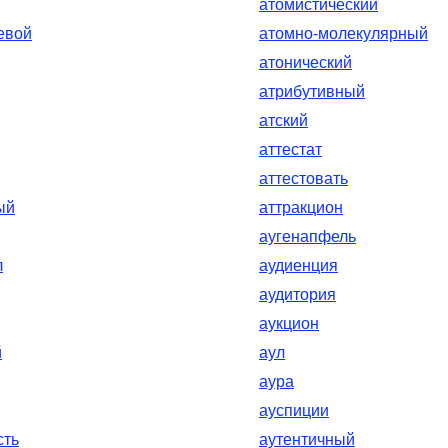
атомистический
евой
атомно-молекулярный
атонический
атрибутивный
атский
аттестат
аттестовать
ый
аттракцион
аугенапфель
л
аудиенция
аудитория
аукцион
й
аул
аура
ауспиции
сть
аутентичный