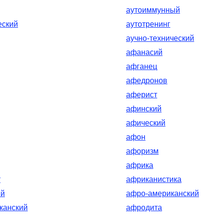
аутоиммунный
еский
аутотренинг
аучно-технический
афанасий
афганец
афедронов
аферист
афинский
афический
афон
афоризм
африка
т
африканистика
ий
афро-американский
канский
афродита