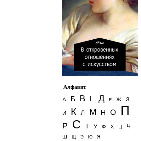
Алфавит
Д
В
Г
Б
З
А
Ж
Е
П
К
М
О
Н
Л
И
С
Р
Т
Ч
У
Ф
Х
Ц
Ш
Э
Я
Щ
Ю