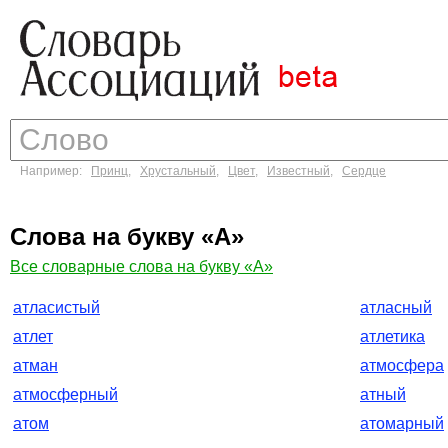
Например:
Принц
,
Хрустальный
,
Цвет
,
Известный
,
Сердце
Слова на букву «А»
Все словарные слова на букву «А»
атласистый
атласный
атлет
атлетика
атман
атмосфера
атмосферный
атный
атом
атомарный