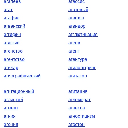
агапеев
агассис
агат
агатовый
агафия
агафон
агванский
агвидор
аггифин
агглютинация
агдский
агеев
агенство
агент
агентство
агентура
агилар
агилольфинг
агиографический
агитатор
агитационный
агитация
аглицкий
агломерат
агмент
агнесса
агния
агностицизм
агония
агостен