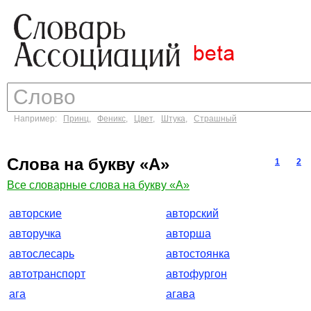
Например:
Принц
,
Феникс
,
Цвет
,
Штука
,
Страшный
Слова на букву «А»
1
2
Все словарные слова на букву «А»
авторские
авторский
авторучка
авторша
автослесарь
автостоянка
автотранспорт
автофургон
ага
агава