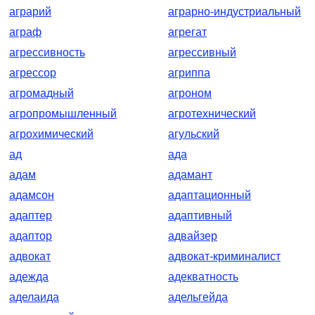
аграрий
аграрно-индустриальный
аграф
агрегат
агрессивность
агрессивный
агрессор
агриппа
агромадный
агроном
агропромышленный
агротехнический
агрохимический
агульский
ад
ада
адам
адамант
адамсон
адаптационный
адаптер
адаптивный
адаптор
адвайзер
адвокат
адвокат-криминалист
адежда
адекватность
аделаида
адельгейда