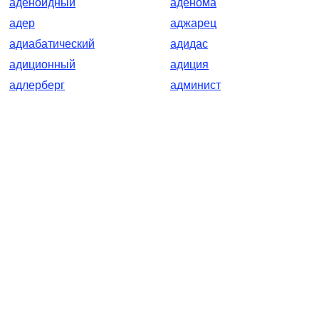
аденоидный
аденома
адер
аджарец
адиабатический
адидас
адиционный
адиция
адлерберг
админист