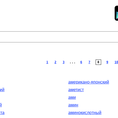
. . .
1
2
3
6
7
8
9
1
американо-японский
ий
аметист
ами
й
амин
та
аминокислотный