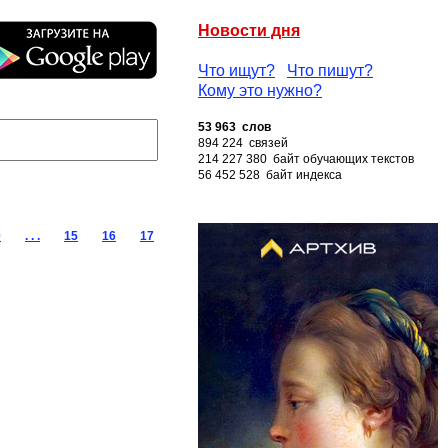
Новости дня
Что ищут?
Что пишут?
Кому это нужно?
53 963 слов
894 224 связей
214 227 380 байт обучающих текстов
56 452 528 байт индекса
0
. . .
15
16
17