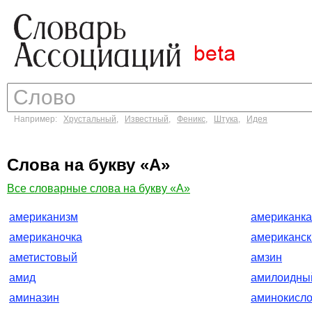
Например:
Хрустальный
,
Известный
,
Феникс
,
Штука
,
Идея
Слова на букву «А»
Все словарные слова на букву «А»
американизм
американка
американочка
американск
аметистовый
амзин
амид
амилоидны
аминазин
аминокисло