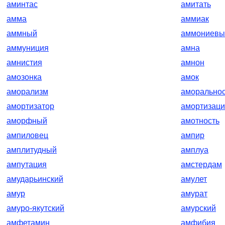
аминтас
амитать
амма
аммиак
аммный
аммониевы
аммуниция
амна
амнистия
амнон
амозонка
амок
аморализм
аморальнос
амортизатор
амортизац
аморфный
амотность
ампиловец
ампир
амплитудный
амплуа
ампутация
амстердам
амударьинский
амулет
амур
амурат
амуро-якутский
амурский
амфетамин
амфибия