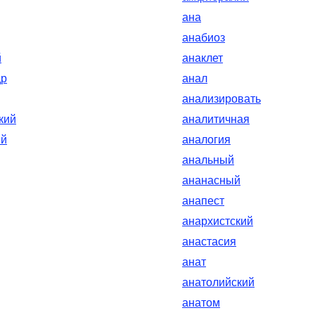
ана
анабиоз
й
анаклет
др
анал
анализировать
кий
аналитичная
ый
аналогия
анальный
ананасный
анапест
анархистский
анастасия
анат
анатолийский
анатом