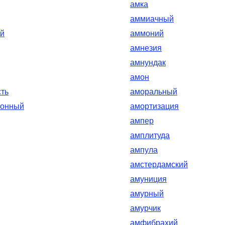
амка
аммиачный
й
аммоний
амнезия
амнундак
амон
ть
аморальный
ионный
амортизация
ампер
амплитуда
ампула
амстердамский
амуниция
амурный
амурчик
амфибрахий