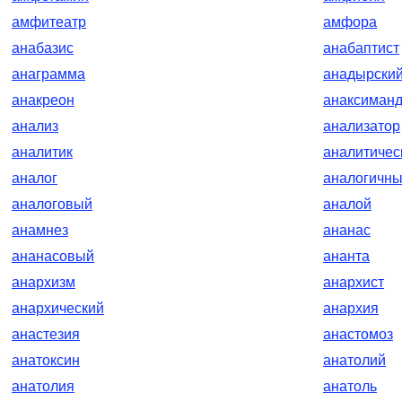
амфитеатр
амфора
анабазис
анабаптист
анаграмма
анадырски
анакреон
анаксиман
анализ
анализатор
аналитик
аналитичес
аналог
аналогичн
аналоговый
аналой
анамнез
ананас
ананасовый
ананта
анархизм
анархист
анархический
анархия
анастезия
анастомоз
анатоксин
анатолий
анатолия
анатоль