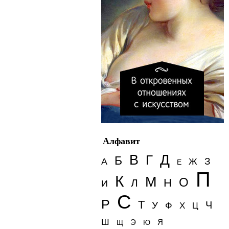
Алфавит
Д
В
Г
Б
З
А
Ж
Е
П
К
М
О
Н
Л
И
С
Р
Т
Ч
У
Ф
Х
Ц
Ш
Э
Я
Щ
Ю