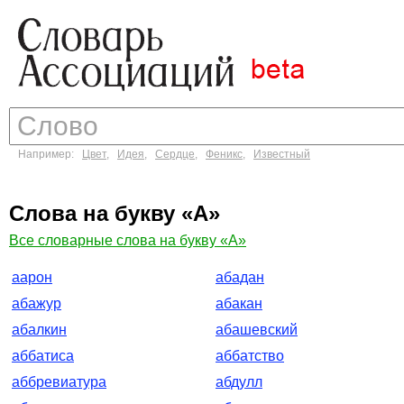
Например:
Цвет
,
Идея
,
Сердце
,
Феникс
,
Известный
Слова на букву «А»
Все словарные слова на букву «А»
аарон
абадан
абажур
абакан
абалкин
абашевский
аббатиса
аббатство
аббревиатура
абдулл