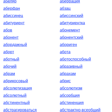
абеляр
аберрация
аберфан
абзац
абиссинец
абиссинский
абитуриент
абитуриентка
абов
абонемент
абонент
абонентский
абордажный
абориген
аборт
абота
аботный
аботоспособный
абочий
абразивный
абрам
абрахам
абрикосовый
абрис
абсолютизация
абсолютизм
абсолютный
абсорбция
абстинентный
абстиненция
абстрагироваться
абстрактно-всеобщий