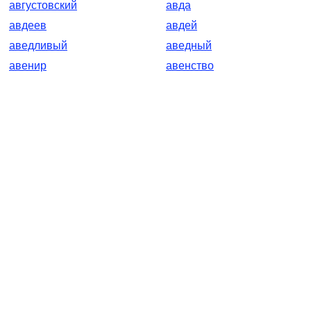
августовский
авда
авдеев
авдей
аведливый
аведный
авенир
авенство