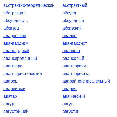
абстрактно-теоретический
абстрактный
абстракция
абсурд
абсурдность
абсурдный
абхазец
абхазский
авадовский
авалон
авангардизм
авангардист
авангардный
аванпост
авансированный
авансовый
авантюра
авантюризм
авантюристический
авантюристка
аварец
аварийно-спасательный
аварийный
авария
аватар
авачинский
авгур
август
августейший
августин