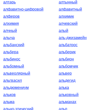
алтарь
алтынный
алфавитно-цифровой
алфавитный
алферов
алхимик
алхимия
алчевский
алчный
алый
алыча
аль-джизамейн
альбанский
альбатрос
альбера
альберик
альбинос
альбион
альбомный
альбомчик
альвеолярный
альвер
альгвасил
альдегид
альдюмениум
алька
альков
альковный
альма
альманах
ально-этический
альп