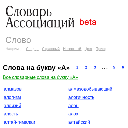
Например:
Сердце
,
Страшный
,
Известный
,
Цвет
,
Принц
Слова на букву «А»
. . .
1
2
3
5
6
Все словарные слова на букву «А»
алмазов
алмазодобывающий
алогизм
алогичность
алоизий
алон
алость
алох
алтай-гималаи
алтайский