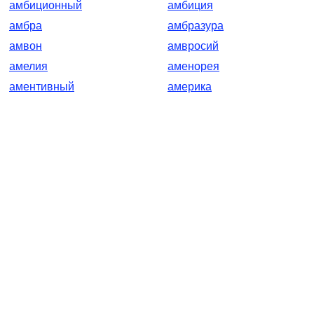
амбиционный
амбиция
амбра
амбразура
амвон
амвросий
амелия
аменорея
аментивный
америка