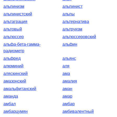
альпинизм
альпинист
альпинистский
альпы
альтаграция
альтернатива
альтовый
альтруизм
альтюссер
альтюссеровский
альфа-бета-гамма-
альфин
радиометр
альфред
альянс
алюминий
аля
аляскинский
ама
амазонский
амалия
амальфитанский
аман
аманда
амар
амбал
амбар
амбарцумян
амбивалентный