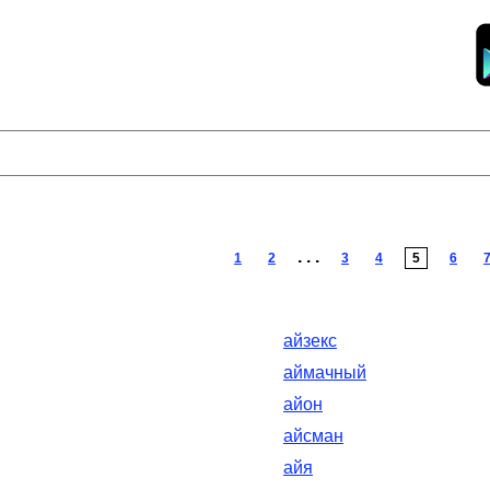
. . .
1
2
3
4
5
6
айзекс
аймачный
айон
айсман
айя