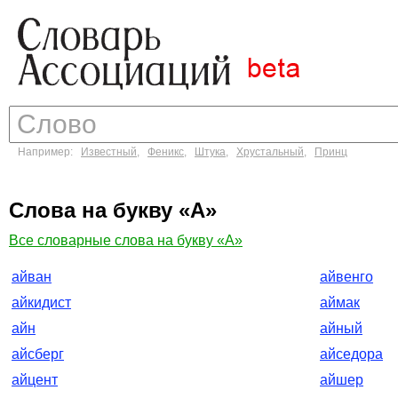
Например:
Известный
,
Феникс
,
Штука
,
Хрустальный
,
Принц
Слова на букву «А»
Все словарные слова на букву «А»
айван
айвенго
айкидист
аймак
айн
айный
айсберг
айседора
айцент
айшер