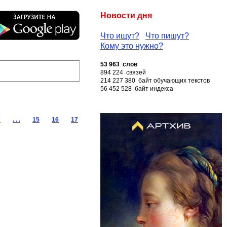
Новости дня
Что ищут?
Что пишут?
Кому это нужно?
53 963 слов
894 224 связей
214 227 380 байт обучающих текстов
56 452 528 байт индекса
7
. . .
15
16
17