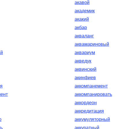
акавой
академик
акакий
акбар
акваланг
аквамариновый
ый
аквариум
акведук
аквинский
акинфиев
ия
аккомпанемент
мент
аккомпанировать
аккордеон
аккредитация
р
аккумуляторный
ть
аккуратный