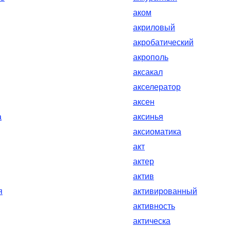
аком
акриловый
акробатический
акрополь
аксакал
акселератор
аксен
а
аксинья
аксиоматика
акт
актер
актив
я
активированный
активность
актическа