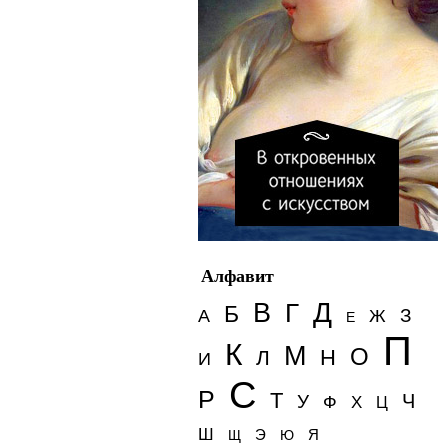
Алфавит
Д
В
Г
Б
З
А
Ж
Е
П
К
М
О
Н
Л
И
С
Р
Т
Ч
У
Ф
Х
Ц
Ш
Э
Я
Щ
Ю