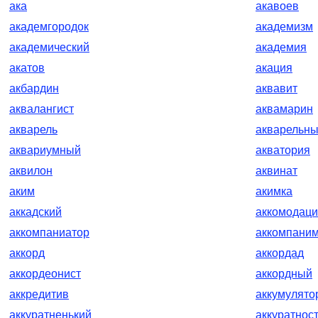
ака
акавоев
академгородок
академизм
академический
академия
акатов
акация
акбардин
аквавит
аквалангист
аквамарин
акварель
акварельн
аквариумный
акватория
аквилон
аквинат
аким
акимка
аккадский
аккомодац
аккомпаниатор
аккомпани
аккорд
аккордад
аккордеонист
аккордный
аккредитив
аккумулято
аккуратненький
аккуратнос