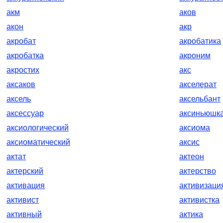
акм
аков
акон
акр
акробат
акробатика
акробатка
акроним
акростих
акс
аксаков
акселерат
аксель
аксельбант
аксессуар
аксиньюшк
аксиологический
аксиома
аксиоматический
аксис
актат
актеон
актерский
актерство
активация
активизаци
активист
активистка
активный
актика