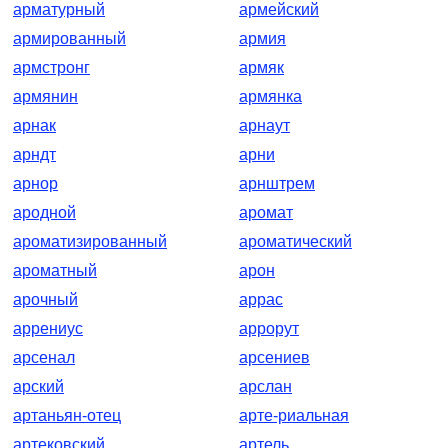
арматурный
армейский
армированный
армия
армстронг
армяк
армянин
армянка
арнак
арнаут
арндт
арни
арнор
арнштрем
ародной
аромат
ароматизированный
ароматический
ароматный
арон
арочный
аррас
аррениус
аррорут
арсенал
арсениев
арский
арслан
артаньян-отец
арте-риальная
артековский
артель