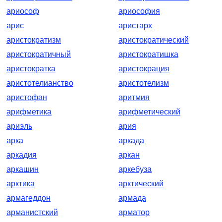
ариософ
ариософия
арис
аристарх
аристократизм
аристократический
аристократичный
аристократишка
аристократка
аристокрация
аристотелианство
аристотелизм
аристофан
аритмия
арифметика
арифметический
ариэль
ария
арка
аркада
аркадия
аркан
аркашин
аркебуза
арктика
арктический
армагеддон
армада
арманистский
арматор