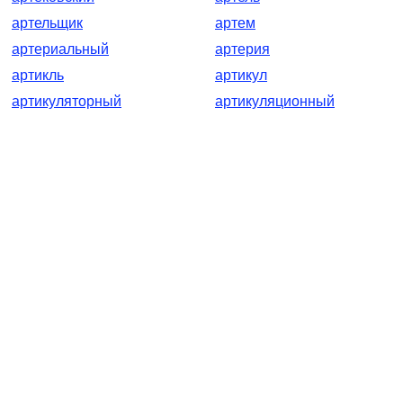
артельщик
артем
артериальный
артерия
артикль
артикул
артикуляторный
артикуляционный