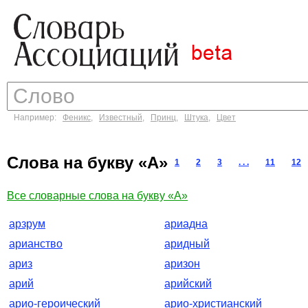
Например:
Феникс
,
Известный
,
Принц
,
Штука
,
Цвет
Слова на букву «А»
1
2
3
. . .
11
12
Все словарные слова на букву «А»
арзрум
ариадна
арианство
аридный
ариз
аризон
арий
арийский
арио-героический
арио-христианский