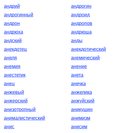
андрий
андрогин
андрогинный
андроид
андрон
андропов
андрюха
андрюша
андский
анды
анекдотец
анекдотический
анеля
анемический
анемия
анение
анестетик
анета
анец
анечка
анжевый
анжелика
анжерский
анжуйский
анизотропный
аникушин
анималистический
анимизм
анис
анисим