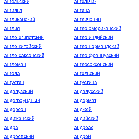
ангельский
ангельчик
ангилья
ангина
англиканский
англичанин
англия
англо-американский
англо-египетский
англо-индийский
англо-китайский
англо-нормандский
англо-саксонский
англо-французский
англоман
англосаксонский
ангола
ангольский
ангустин
ангустина
андалузский
андалусский
андеграундный
андермат
андерсон
анджей
андижанский
андийский
андра
андреас
андреевский
андрей