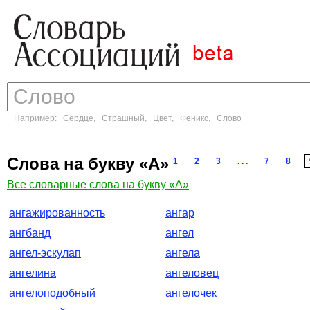
Например:
Сердце
,
Страшный
,
Цвет
,
Феникс
,
Слово
Слова на букву «А»
1
2
3
. . .
7
8
Все словарные слова на букву «А»
ангажированность
ангар
ангбанд
ангел
ангел-эскулап
ангела
ангелина
ангеловец
ангелоподобный
ангелочек