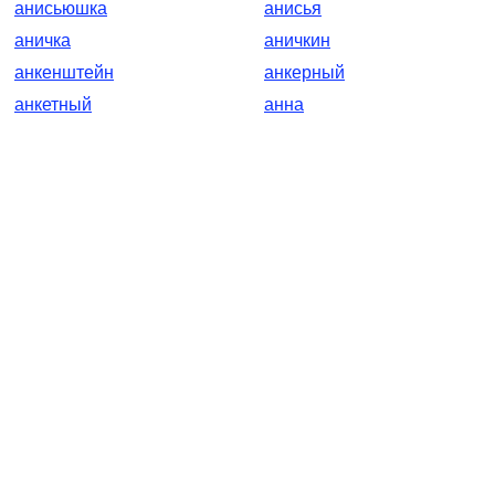
анисьюшка
анисья
аничка
аничкин
анкенштейн
анкерный
анкетный
анна