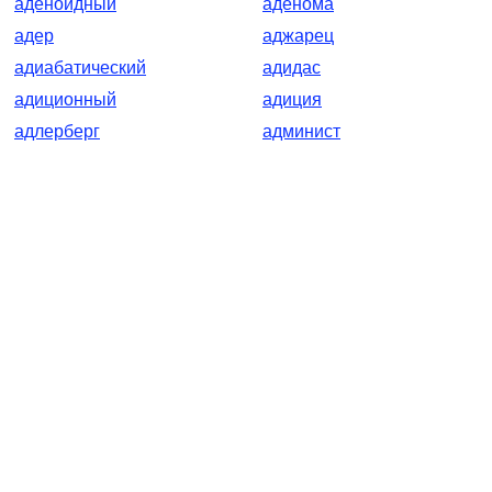
аденоидный
аденома
адер
аджарец
адиабатический
адидас
адиционный
адиция
адлерберг
админист