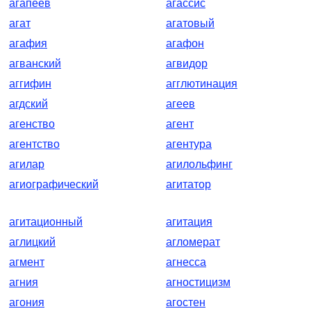
агапеев
агассис
агат
агатовый
агафия
агафон
агванский
агвидор
аггифин
агглютинация
агдский
агеев
агенство
агент
агентство
агентура
агилар
агилольфинг
агиографический
агитатор
агитационный
агитация
аглицкий
агломерат
агмент
агнесса
агния
агностицизм
агония
агостен