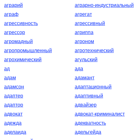
аграрий
аграрно-индустриальный
аграф
агрегат
агрессивность
агрессивный
агрессор
агриппа
агромадный
агроном
агропромышленный
агротехнический
агрохимический
агульский
ад
ада
адам
адамант
адамсон
адаптационный
адаптер
адаптивный
адаптор
адвайзер
адвокат
адвокат-криминалист
адежда
адекватность
аделаида
адельгейда