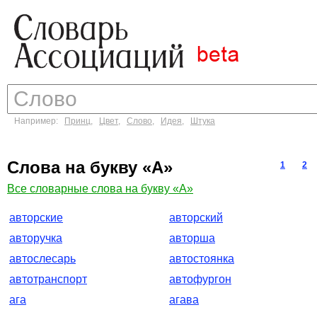
Например:
Принц
,
Цвет
,
Слово
,
Идея
,
Штука
Слова на букву «А»
1
2
Все словарные слова на букву «А»
авторские
авторский
авторучка
авторша
автослесарь
автостоянка
автотранспорт
автофургон
ага
агава