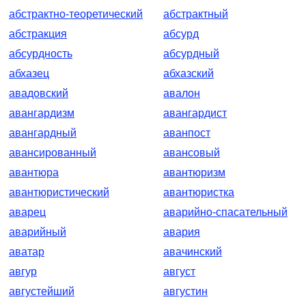
абстрактно-теоретический
абстрактный
абстракция
абсурд
абсурдность
абсурдный
абхазец
абхазский
авадовский
авалон
авангардизм
авангардист
авангардный
аванпост
авансированный
авансовый
авантюра
авантюризм
авантюристический
авантюристка
аварец
аварийно-спасательный
аварийный
авария
аватар
авачинский
авгур
август
августейший
августин