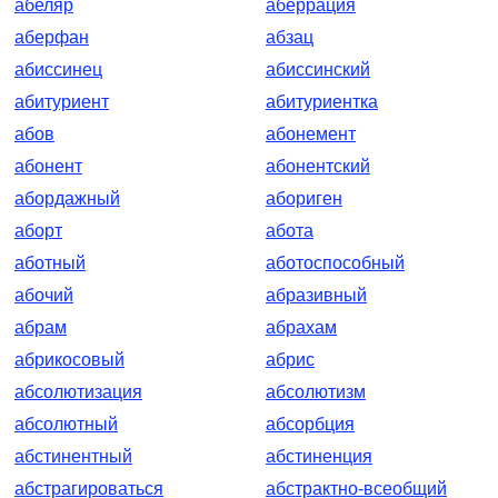
абеляр
аберрация
аберфан
абзац
абиссинец
абиссинский
абитуриент
абитуриентка
абов
абонемент
абонент
абонентский
абордажный
абориген
аборт
абота
аботный
аботоспособный
абочий
абразивный
абрам
абрахам
абрикосовый
абрис
абсолютизация
абсолютизм
абсолютный
абсорбция
абстинентный
абстиненция
абстрагироваться
абстрактно-всеобщий