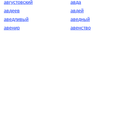
августовский
авда
авдеев
авдей
аведливый
аведный
авенир
авенство