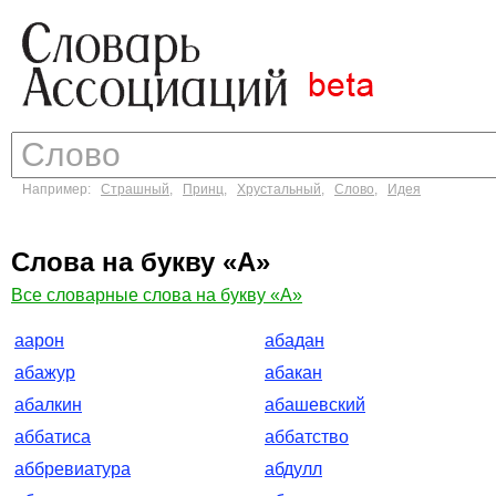
Например:
Страшный
,
Принц
,
Хрустальный
,
Слово
,
Идея
Слова на букву «А»
Все словарные слова на букву «А»
аарон
абадан
абажур
абакан
абалкин
абашевский
аббатиса
аббатство
аббревиатура
абдулл