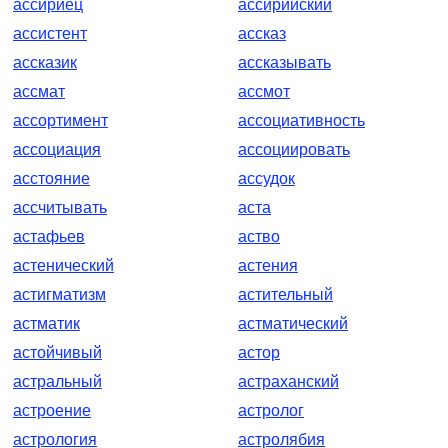
ассириец
ассирийский
ассистент
ассказ
ассказик
ассказывать
ассмат
ассмот
ассортимент
ассоциативность
ассоциация
ассоциировать
асстояние
ассудок
ассчитывать
аста
астафьев
аство
астенический
астения
астигматизм
астительный
астматик
астматический
астойчивый
астор
астральный
астраханский
астроение
астролог
астрология
астролябия