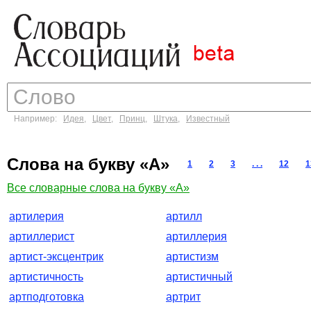
Например:
Идея
,
Цвет
,
Принц
,
Штука
,
Известный
Слова на букву «А»
1
2
3
. . .
12
1
Все словарные слова на букву «А»
артилерия
артилл
артиллерист
артиллерия
артист-эксцентрик
артистизм
артистичность
артистичный
артподготовка
артрит