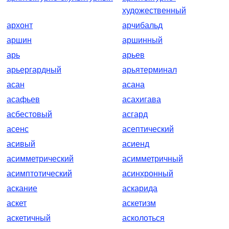
художественный
архонт
арчибальд
аршин
аршинный
арь
арьев
арьергардный
арьятерминал
асан
асана
асафьев
асахигава
асбестовый
асгард
асенс
асептический
асивый
асиенд
асимметрический
асимметричный
асимптотический
асинхронный
аскание
аскарида
аскет
аскетизм
аскетичный
асколоться