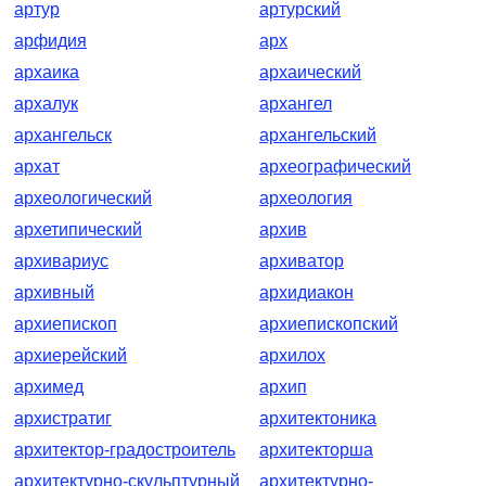
артур
артурский
арфидия
арх
архаика
архаический
архалук
архангел
архангельск
архангельский
архат
археографический
археологический
археология
архетипический
архив
архивариус
архиватор
архивный
архидиакон
архиепископ
архиепископский
архиерейский
архилох
архимед
архип
архистратиг
архитектоника
архитектор-градостроитель
архитекторша
архитектурно-скульптурный
архитектурно-