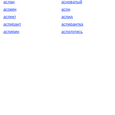
аслан
асноватый
асокин
асон
аспект
аспид
аспирант
аспирантка
аспирин
асползтись