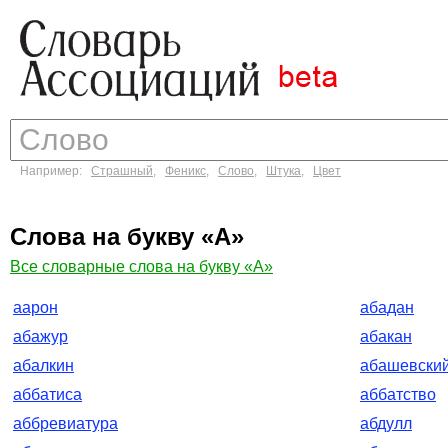
Например:
Страшный
,
Феникс
,
Слово
,
Штука
,
Цвет
Слова на букву «А»
Все словарные слова на букву «А»
аарон
абадан
абажур
абакан
абалкин
абашевски
аббатиса
аббатство
аббревиатура
абдулл