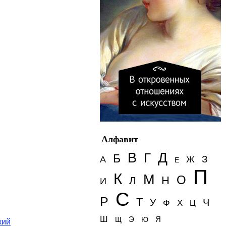
Алфавит
Д
В
Г
Б
З
А
Ж
Е
П
К
М
О
Н
Л
И
С
Р
Т
Ч
У
Ф
Х
Ц
Ш
Э
Я
Щ
Ю
кий