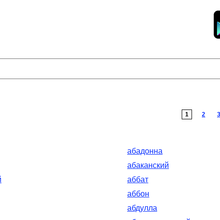
1
2
абадонна
абаканский
й
аббат
аббон
абдулла