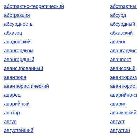
абстрактно-теоретический
абстрактны
абстракция
абсурд
абсурдность
абсурдный
абхазец
абхазский
авадовский
авалон
авангардизм
авангардис
авангардный
аванпост
авансированный
авансовый
авантюра
авантюриз
авантюристический
авантюрист
аварец
аварийно-с
аварийный
авария
аватар
авачинский
авгур
август
августейший
августин