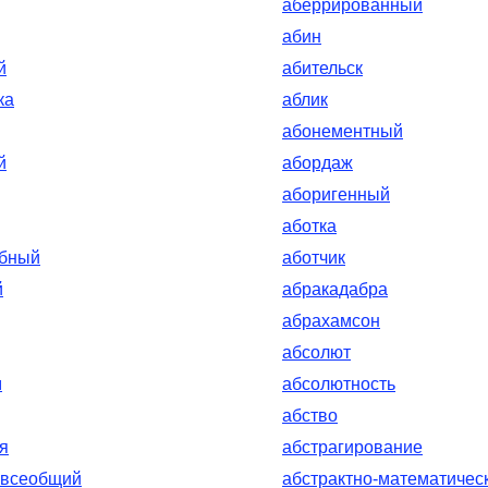
аберрированный
абин
й
абительск
ка
аблик
абонементный
й
абордаж
аборигенный
аботка
обный
аботчик
й
абракадабра
абрахамсон
абсолют
м
абсолютность
абство
я
абстрагирование
-всеобщий
абстрактно-математичес