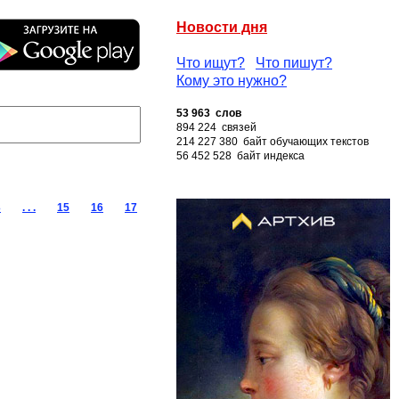
Новости дня
Что ищут?
Что пишут?
Кому это нужно?
53 963 слов
894 224 связей
214 227 380 байт обучающих текстов
56 452 528 байт индекса
3
. . .
15
16
17