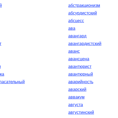
й
абстракционизм
абсурдистский
абсцесс
ава
авангард
т
авангардистский
аванс
авансцена
м
авантюрист
ка
авантюрный
пасательный
аварийность
аварский
аввакум
августа
августинский