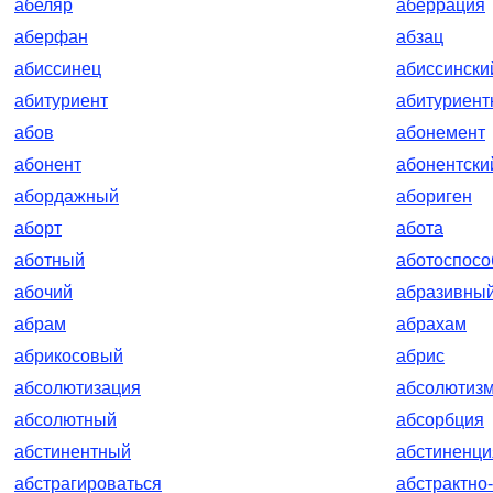
абеляр
аберрация
аберфан
абзац
абиссинец
абиссински
абитуриент
абитуриент
абов
абонемент
абонент
абонентски
абордажный
абориген
аборт
абота
аботный
аботоспос
абочий
абразивны
абрам
абрахам
абрикосовый
абрис
абсолютизация
абсолютиз
абсолютный
абсорбция
абстинентный
абстиненци
абстрагироваться
абстрактно