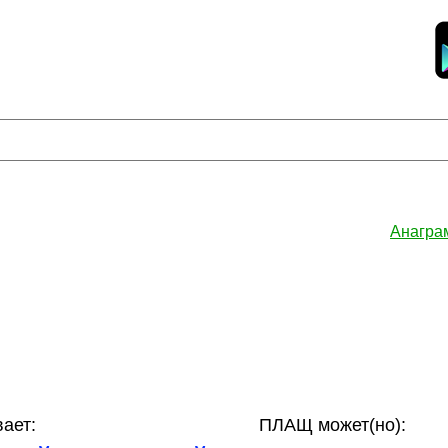
Анагра
ает:
ПЛАЩ может(но):