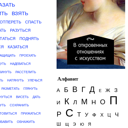
АЗАТЬ
ИТЬ
ВЗЯТЬ
ОТПЕРЕТЬ
СПАСТЬ
АТЬ
РАЗУТЬСЯ
ТАТЬСЯ
ПОДНЯТЬ
СЯ
КАЗАТЬСЯ
АЩИЩАТЬ
ПРОЕХАТЬ
ДУТЬ
НАДЕВАТЬСЯ
КИНУТЬ
РАССТЕЛИТЬ
Алфавит
ТЬ
НАТЯНУТЬ
УЛЕЧЬСЯ
Д
В
Г
Б
РАЗМЕТАТЬ
ГЛЯНУТЬ
З
А
Ж
Е
П
НУТЬСЯ
ВИСЕТЬ
ДАТЬ
К
М
О
Н
Л
И
УТЬ
СОХРАНИТЬ
С
Р
Т
Ч
ТОВИТЬСЯ
ПРИЖАТЬСЯ
У
Ф
Х
Ц
ИБАВИТЬ
ОБНАЖИТЬ
Ш
Э
Я
Щ
Ю