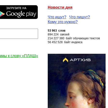
Новости дня
Что ищут?
Что пишут?
Кому это нужно?
53 963 слов
894 224 связей
214 227 380 байт обучающих текстов
56 452 528 байт индекса
ммы к слову «ПЛАЩ»