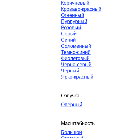
Коричневый
Кроваво-красный
Огненный
Пурпурный
Розовый
Серый
Синий
Соломенный
Темно-синий
Фиолетовый
Черно-серый
Черный
Ярко-красный
Озвучка
Оперный
Масштабность
Большой