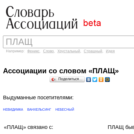
Например:
Феникс
,
Слово
,
Хрустальный
,
Страшный
,
Идея
Ассоциации со словом «ПЛАЩ»
Поделиться…
Выдуманные посетителями:
НЕВИДИМКА
ВАНХЕЛЬСИНГ
НЕБЕСНЫЙ
«ПЛАЩ»
связано с:
ПЛАЩ быв