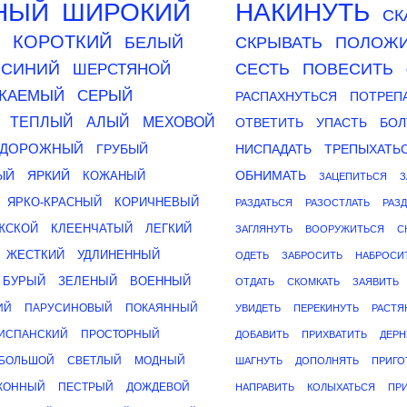
НЫЙ
ШИРОКИЙ
НАКИНУТЬ
СК
КОРОТКИЙ
БЕЛЫЙ
СКРЫВАТЬ
ПОЛОЖ
СИНИЙ
СЕСТЬ
ПОВЕСИТЬ
ШЕРСТЯНОЙ
КАЕМЫЙ
СЕРЫЙ
РАСПАХНУТЬСЯ
ПОТРЕП
ТЕПЛЫЙ
АЛЫЙ
МЕХОВОЙ
ОТВЕТИТЬ
УПАСТЬ
БОЛ
ДОРОЖНЫЙ
ГРУБЫЙ
НИСПАДАТЬ
ТРЕПЫХАТЬ
ЫЙ
ЯРКИЙ
ОБНИМАТЬ
КОЖАНЫЙ
ЗАЦЕПИТЬСЯ
З
ЯРКО-КРАСНЫЙ
КОРИЧНЕВЫЙ
РАЗДАТЬСЯ
РАЗОСТЛАТЬ
РАЗ
ЖСКОЙ
КЛЕЕНЧАТЫЙ
ЛЕГКИЙ
ЗАГЛЯНУТЬ
ВООРУЖИТЬСЯ
С
ЖЕСТКИЙ
УДЛИНЕННЫЙ
ОДЕТЬ
ЗАБРОСИТЬ
НАБРОСИ
БУРЫЙ
ЗЕЛЕНЫЙ
ВОЕННЫЙ
ОТДАТЬ
СКОМКАТЬ
ЗАЯВИТЬ
ИЙ
ПАРУСИНОВЫЙ
ПОКАЯННЫЙ
УВИДЕТЬ
ПЕРЕКИНУТЬ
РАСТЯ
ИСПАНСКИЙ
ПРОСТОРНЫЙ
ДОБАВИТЬ
ПРИХВАТИТЬ
ДЕРН
БОЛЬШОЙ
СВЕТЛЫЙ
МОДНЫЙ
ШАГНУТЬ
ДОПОЛНЯТЬ
ПРИГО
КОННЫЙ
ПЕСТРЫЙ
ДОЖДЕВОЙ
НАПРАВИТЬ
КОЛЫХАТЬСЯ
ПР