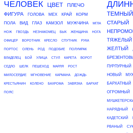
ЧЕЛОВЕК
ДЛИН
ЦВЕТ
ПЛЕЧО
ТЕМНЫЙ
ФИГУРА
ГОЛОВА
МЕХ
КРАЙ
КОРМ
СТАРЫЙ
ПОЛА
ВИД
ГЛАЗ
КАМЗОЛ
МУЖЧИНА
МГЛА
НЕПРОМО
НОЖ
ГВОЗДЬ
НЕЗНАКОМЕЦ
БЫК
ЖЕНЩИНА
НОГА
ТЯЖЕЛЫЙ
ОФИЦЕР
ВОРОТНИК
КРЕСЛО
СПУТНИК
РУКА
ЖЕЛТЫЙ
ПОРТОС
ОЛЕНЬ
РОД
ПОДОБИЕ
ПОЛУМРАК
БРЕЗЕНТОВ
ВЛАДЕЛЕЦ
БОЙ
УЛИЦА
СТУЛ
КАРЕТА
ВОРОТ
ПУРПУРНЫЙ
СЕДЛО
ШЕЛК
ПЕШЕХОД
МАРЛЯ
РОСТ
НОВЫЙ
МУ
МИЛОСЕРДИЕ
МГНОВЕНИЕ
КАРМАНА
ДОЖДЬ
БАРХАТНЫЙ
КРЕСТЬЯНИН
КОЛЕНО
БАХРОМА
ЗАВЯЗКА
БАРХАТ
ОГРОМНЫЙ
ПОЯС
МУШКЕТЕРСК
НАРЯДНЫЙ
КАДЕТСКИЙ
РВАНЫЙ
СУ