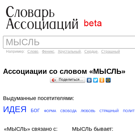
Например:
Слово
,
Феникс
,
Хрустальный
,
Сердце
,
Страшный
Ассоциации со словом «МЫСЛЬ»
Поделиться…
Выдуманные посетителями:
ИДЕЯ
БОГ
ФОРМА
СВОБОДА
ЛЮБОВЬ
СТРАШНЫЙ
ПОЛИТ
«МЫСЛЬ»
связано с:
МЫСЛЬ бывает: