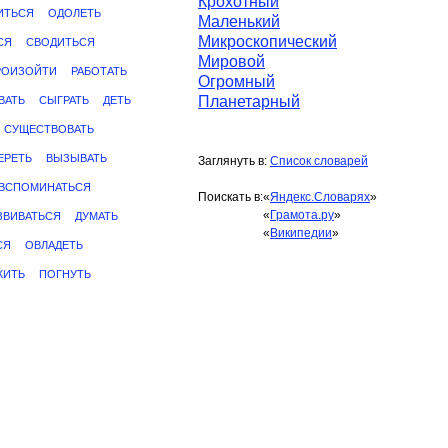
Крохотный
ИТЬСЯ
ОДОЛЕТЬ
Маленький
Микроскопический
СЯ
СВОДИТЬСЯ
Мировой
РОИЗОЙТИ
РАБОТАТЬ
Огромный
Планетарный
ВАТЬ
СЫГРАТЬ
ДЕТЬ
СУЩЕСТВОВАТЬ
ЕРЕТЬ
ВЫЗЫВАТЬ
Заглянуть в:
Список словарей
ВСПОМИНАТЬСЯ
Поискать в:
«
Яндекс.Словарях
»
«
Грамота.ру
»
ЗВИВАТЬСЯ
ДУМАТЬ
«
Википедии
»
СЯ
ОВЛАДЕТЬ
ЖИТЬ
ПОГНУТЬ