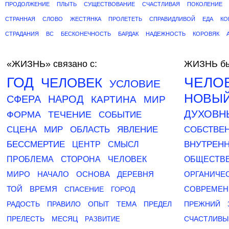
ПРОДОЛЖЕНИЕ
ПЛЫТЬ
СУЩЕСТВОВАНИЕ
СЧАСТЛИВАЯ
ПОКОЛЕНИЕ
СТРАННАЯ
СЛОВО
ЖЕСТЯНКА
ПРОЛЕТЕТЬ
СПРАВИДЛИВОЙ
ЕДА
КО
СТРАДАНИЯ
ВС
БЕСКОНЕЧНОСТЬ
БАРДАК
НАДЕЖНОСТЬ
КОРОВЯК
«ЖИЗНЬ»
связано с:
ЖИЗНЬ бы
ГОД
ЧЕЛО
ЧЕЛОВЕК
УСЛОВИЕ
НОВЫ
СФЕРА
НАРОД
КАРТИНА
МИР
ДУХОВН
ФОРМА
ТЕЧЕНИЕ
СОБЫТИЕ
СЦЕНА
МИР
ОБЛАСТЬ
ЯВЛЕНИЕ
СОБСТВЕ
БЕССМЕРТИЕ
ВНУТРЕН
ЦЕНТР
СМЫСЛ
ПРОБЛЕМА
СТОРОНА
ЧЕЛОВЕК
ОБЩЕСТВ
МИРО
НАЧАЛО
ОСНОВА
ДЕРЕВНЯ
ОРГАНИЧЕ
ТОЙ
ВРЕМЯ
СОВРЕМЕ
СПАСЕНИЕ
ГОРОД
РАДОСТЬ
ПРАВИЛО
ОПЫТ
ТЕМА
ПРЕДЕЛ
ПРЕЖНИЙ
ПРЕЛЕСТЬ
МЕСЯЦ
СЧАСТЛИВЫ
РАЗВИТИЕ