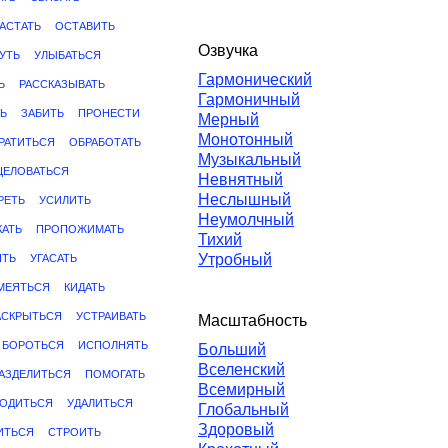
АСТАТЬ
ОСТАВИТЬ
Озвучка
УТЬ
УЛЫБАТЬСЯ
Гармонический
Ь
РАССКАЗЫВАТЬ
Гармоничный
Ь
ЗАБИТЬ
ПРОНЕСТИ
Мерный
Монотонный
РАТИТЬСЯ
ОБРАБОТАТЬ
Музыкальный
ЦЕЛОВАТЬСЯ
Невнятный
Неслышный
РЕТЬ
УСИЛИТЬ
Неумолчный
КАТЬ
ПРОПОЖИМАТЬ
Тихий
Утробный
ЯТЬ
УГАСАТЬ
МЕЯТЬСЯ
КИДАТЬ
АСКРЫТЬСЯ
УСТРАИВАТЬ
Масштабность
БОРОТЬСЯ
ИСПОЛНЯТЬ
Больший
Вселенский
АЗДЕЛИТЬСЯ
ПОМОГАТЬ
Всемирный
ВОДИТЬСЯ
УДАЛИТЬСЯ
Глобальный
Здоровый
ИТЬСЯ
СТРОИТЬ