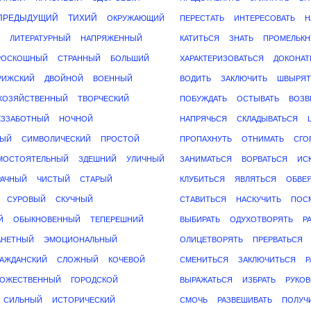
ПРЕДЫДУЩИЙ
ТИХИЙ
ОКРУЖАЮЩИЙ
ПЕРЕСТАТЬ
ИНТЕРЕСОВАТЬ
Н
ЛИТЕРАТУРНЫЙ
НАПРЯЖЕННЫЙ
КАТИТЬСЯ
ЗНАТЬ
ПРОМЕЛЬКН
РОСКОШНЫЙ
СТРАННЫЙ
БОЛЬШИЙ
ХАРАКТЕРИЗОВАТЬСЯ
ДОКОНАТ
РИЖСКИЙ
ДВОЙНОЙ
ВОЕННЫЙ
ВОДИТЬ
ЗАКЛЮЧИТЬ
ШВЫРЯТ
ХОЗЯЙСТВЕННЫЙ
ТВОРЧЕСКИЙ
ПОБУЖДАТЬ
ОСТЫВАТЬ
ВОЗВ
ЕЗЗАБОТНЫЙ
НОЧНОЙ
НАПРЯЧЬСЯ
СКЛАДЫВАТЬСЯ
НЫЙ
СИМВОЛИЧЕСКИЙ
ПРОСТОЙ
ПРОПАХНУТЬ
ОТНИМАТЬ
СГО
МОСТОЯТЕЛЬНЫЙ
ЗДЕШНИЙ
УЛИЧНЫЙ
ЗАНИМАТЬСЯ
ВОРВАТЬСЯ
ИС
РАЧНЫЙ
ЧИСТЫЙ
СТАРЫЙ
КЛУБИТЬСЯ
ЯВЛЯТЬСЯ
ОБВЕ
СУРОВЫЙ
СКУЧНЫЙ
СТАВИТЬСЯ
НАСКУЧИТЬ
ПОС
Й
ОБЫКНОВЕННЫЙ
ТЕПЕРЕШНИЙ
ВЫБИРАТЬ
ОДУХОТВОРЯТЬ
Р
АНЕТНЫЙ
ЭМОЦИОНАЛЬНЫЙ
ОЛИЦЕТВОРЯТЬ
ПРЕРВАТЬСЯ
РАЖДАНСКИЙ
СЛОЖНЫЙ
КОЧЕВОЙ
СМЕНИТЬСЯ
ЗАКЛЮЧИТЬСЯ
Р
ОЖЕСТВЕННЫЙ
ГОРОДСКОЙ
ВЫРАЖАТЬСЯ
ИЗБРАТЬ
РУКО
СИЛЬНЫЙ
ИСТОРИЧЕСКИЙ
СМОЧЬ
РАЗВЕШИВАТЬ
ПОЛУЧ