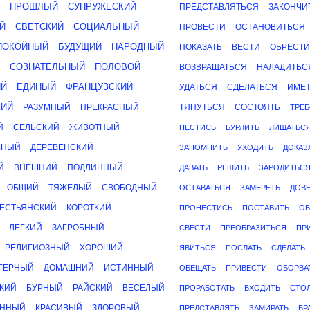
ПРОШЛЫЙ
СУПРУЖЕСКИЙ
ПРЕДСТАВЛЯТЬСЯ
ЗАКОНЧИ
Й
СВЕТСКИЙ
СОЦИАЛЬНЫЙ
ПРОВЕСТИ
ОСТАНОВИТЬСЯ
ПОКОЙНЫЙ
БУДУЩИЙ
НАРОДНЫЙ
ПОКАЗАТЬ
ВЕСТИ
ОБРЕСТИ
СОЗНАТЕЛЬНЫЙ
ПОЛОВОЙ
ВОЗВРАЩАТЬСЯ
НАЛАДИТЬС
ИЙ
ЕДИНЫЙ
ФРАНЦУЗСКИЙ
УДАТЬСЯ
СДЕЛАТЬСЯ
ИМЕ
КИЙ
РАЗУМНЫЙ
ПРЕКРАСНЫЙ
ТЯНУТЬСЯ
СОСТОЯТЬ
ТРЕБ
Й
СЕЛЬСКИЙ
ЖИВОТНЫЙ
НЕСТИСЬ
БУРЛИТЬ
ЛИШАТЬС
ЬНЫЙ
ДЕРЕВЕНСКИЙ
ЗАПОМНИТЬ
УХОДИТЬ
ДОКАЗ
Й
ВНЕШНИЙ
ПОДЛИННЫЙ
ДАВАТЬ
РЕШИТЬ
ЗАРОДИТЬС
ОБЩИЙ
ТЯЖЕЛЫЙ
СВОБОДНЫЙ
ОСТАВАТЬСЯ
ЗАМЕРЕТЬ
ДОВ
РЕСТЬЯНСКИЙ
КОРОТКИЙ
ПРОНЕСТИСЬ
ПОСТАВИТЬ
ОБ
ЛЕГКИЙ
ЗАГРОБНЫЙ
СВЕСТИ
ПРЕОБРАЗИТЬСЯ
ПР
РЕЛИГИОЗНЫЙ
ХОРОШИЙ
ЯВИТЬСЯ
ПОСЛАТЬ
СДЕЛАТЬ
ГЕРНЫЙ
ДОМАШНИЙ
ИСТИННЫЙ
ОБЕЩАТЬ
ПРИВЕСТИ
ОБОРВА
КИЙ
БУРНЫЙ
РАЙСКИЙ
ВЕСЕЛЫЙ
ПРОРАБОТАТЬ
ВХОДИТЬ
СТО
ЕННЫЙ
КРАСИВЫЙ
ЗДОРОВЫЙ
ПРЕДСТАВЛЯТЬ
ЗАМИРАТЬ
БР