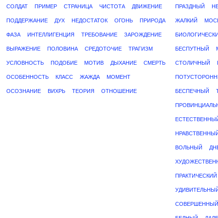
СОЛДАТ
ПРИМЕР
СТРАНИЦА
ЧИСТОТА
ДВИЖЕНИЕ
ПРАЗДНЫЙ
Н
ПОДДЕРЖАНИЕ
ДУХ
НЕДОСТАТОК
ОГОНЬ
ПРИРОДА
ЖАЛКИЙ
МОС
ФАЗА
ИНТЕЛЛИГЕНЦИЯ
ТРЕБОВАНИЕ
ЗАРОЖДЕНИЕ
БИОЛОГИЧЕСК
ВЫРАЖЕНИЕ
ПОЛОВИНА
СРЕДОТОЧИЕ
ТРАГИЗМ
БЕСПУТНЫЙ
УСЛОВНОСТЬ
ПОДОБИЕ
МОТИВ
ДЫХАНИЕ
СМЕРТЬ
СТОЛИЧНЫЙ
ОСОБЕННОСТЬ
КЛАСС
ЖАЖДА
МОМЕНТ
ПОТУСТОРОНН
ОСОЗНАНИЕ
ВИХРЬ
ТЕОРИЯ
ОТНОШЕНИЕ
БЕСПЕЧНЫЙ
ПРОВИНЦИАЛЬ
ЕСТЕСТВЕННЫ
НРАВСТВЕННЫ
ВОЛЬНЫЙ
ДН
ХУДОЖЕСТВЕН
ПРАКТИЧЕСКИЙ
УДИВИТЕЛЬНЫ
СОВЕРШЕННЫ