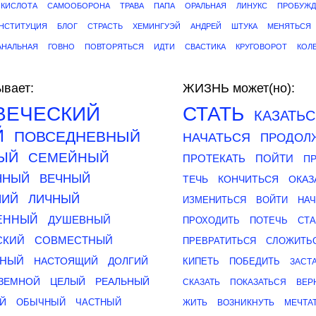
КИСЛОТА
САМООБОРОНА
ТРАВА
ПАПА
ОРАЛЬНАЯ
ЛИНУКС
ПРОБУЖД
НСТИТУЦИЯ
БЛОГ
СТРАСТЬ
ХЕМИНГУЭЙ
АНДРЕЙ
ШТУКА
МЕНЯТЬСЯ
АНАЛЬНАЯ
ГОВНО
ПОВТОРЯТЬСЯ
ИДТИ
СВАСТИКА
КРУГОВОРОТ
КОЛ
вает:
ЖИЗНЬ может(но):
ВЕЧЕСКИЙ
СТАТЬ
КАЗАТЬ
Й
ПОВСЕДНЕВНЫЙ
НАЧАТЬСЯ
ПРОДОЛ
ЫЙ
СЕМЕЙНЫЙ
ПРОТЕКАТЬ
ПОЙТИ
П
ННЫЙ
ВЕЧНЫЙ
ТЕЧЬ
КОНЧИТЬСЯ
ОКАЗ
НИЙ
ЛИЧНЫЙ
ИЗМЕНИТЬСЯ
ВОЙТИ
НА
ЕННЫЙ
ДУШЕВНЫЙ
ПРОХОДИТЬ
ПОТЕЧЬ
СТ
СКИЙ
СОВМЕСТНЫЙ
ПРЕВРАТИТЬСЯ
СЛОЖИТЬ
ННЫЙ
НАСТОЯЩИЙ
ДОЛГИЙ
КИПЕТЬ
ПОБЕДИТЬ
ЗАСТ
ЗЕМНОЙ
ЦЕЛЫЙ
РЕАЛЬНЫЙ
СКАЗАТЬ
ПОКАЗАТЬСЯ
ВЕР
Й
ОБЫЧНЫЙ
ЧАСТНЫЙ
ЖИТЬ
ВОЗНИКНУТЬ
МЕЧТА