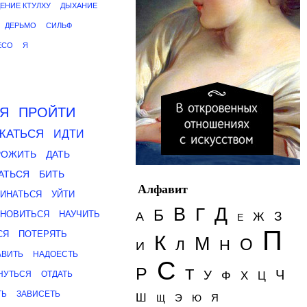
ЕНИЕ КТУЛХУ
ДЫХАНИЕ
ДЕРЬМО
СИЛЬФ
ЕСО
Я
СЯ
ПРОЙТИ
ЖАТЬСЯ
ИДТИ
РОЖИТЬ
ДАТЬ
АТЬСЯ
БИТЬ
Алфавит
ЧИНАТЬСЯ
УЙТИ
Д
В
Г
Б
АНОВИТЬСЯ
НАУЧИТЬ
З
А
Ж
Е
П
СЯ
ПОТЕРЯТЬ
К
М
О
Н
Л
И
АВИТЬ
НАДОЕСТЬ
С
Р
Т
Ч
У
Ф
НУТЬСЯ
ОТДАТЬ
Х
Ц
ТЬ
ЗАВИСЕТЬ
Ш
Э
Я
Щ
Ю