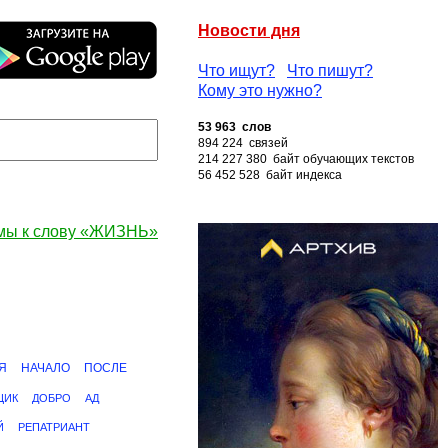
Новости дня
Что ищут?
Что пишут?
Кому это нужно?
53 963 слов
894 224 связей
214 227 380 байт обучающих текстов
56 452 528 байт индекса
мы к слову «ЖИЗНЬ»
Я
НАЧАЛО
ПОСЛЕ
ЩИК
ДОБРО
АД
Й
РЕПАТРИАНТ