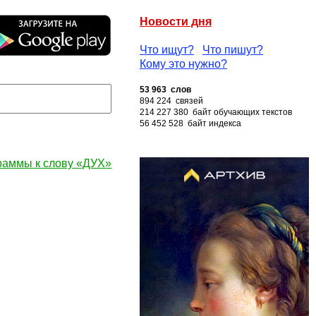
Новости дня
Что ищут?
Что пишут?
Кому это нужно?
53 963 слов
894 224 связей
214 227 380 байт обучающих текстов
56 452 528 байт индекса
раммы к слову «ДУХ»