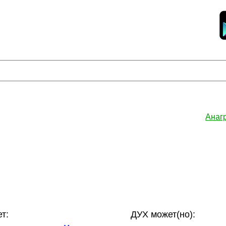
Анаг
т:
ДУХ может(но):