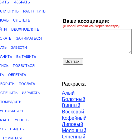
ВИТЬ
ИЗБРАТЬ
КЛИКНУТЬ
РАСТЯНУТЬ
МОЧЬ
СЛЕТЕТЬ
Ваши ассоциации:
(с новой строки или через запятую)
ЙТИ
ВДОХНОВЛЯТЬ
СКАТЬ
ЗАНИМАТЬСЯ
АТЬ
ЗАВЕСТИ
РАНИТЬ
ВЫТАЩИТЬ
ТИСЬ
ПОЯВИТЬСЯ
ТЬ
ОБРЕТАТЬ
Раскраска
ОВОРИТЬ
ПОСЛАТЬ
Алый
СПЕШИТЬ
ИЗРЫГАТЬ
Болотный
ПОМЕДЛИТЬ
Винный
УНТОВАТЬСЯ
Восковой
Кофейный
АЗАТЬ
УСПЕТЬ
Липовый
ИТЬ
СИДЕТЬ
Молочный
Огненный
ТОМИТЬСЯ