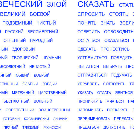
ВЕЧЕСКИЙ
СКАЗАТЬ
ЗЛОЙ
СТАТ
ВЕЛИКИЙ
БОЕВОЙ
СПРОСИТЬ
СТОЯТЬ
ПОДЗЕМНЫЙ
ЧИСТЫЙ
ПОНЯТЬ
ЗНАТЬ
ВСЕЛ
Й
ОТВЕТИТЬ
ОСВОБОДИТЬ
РУССКИЙ
БЕССМЕРТНЫЙ
ОСТАТЬСЯ
ОКАЗАТЬСЯ
ОГНЕННЫЙ
НАРОДНЫЙ
СДЕЛАТЬ
ПРОНЕСТИСЬ
НЫЙ
ЗДОРОВЫЙ
НЫЙ
ТВОРЧЕСКИЙ
ШУМНЫЙ
УСТРЕМИТЬСЯ
ПОБЕДИТЬ
ПЫТАТЬСЯ
ВЫБРАТЬ
ПР
АБСОЛЮТНЫЙ
НЕЧИСТЫЙ
ОТПРАВИТЬСЯ
ПОДУМАТЬ
ЕЧНЫЙ
ОБЩИЙ
ДОБРЫЙ
СТИННЫЙ
СЛАБЫЙ
ГОРДЫЙ
УПРАВЛЯТЬ
СОТВОРИТЬ
Т
НЫЙ
МЯТЕЖНЫЙ
ЦАРСТВЕННЫЙ
УКАЗАТЬ
ОТДАТЬ
ЯВИТЬСЯ
БЕСПЛОТНЫЙ
ВОЛЬНЫЙ
ПРОНИКНУТЬ
МЧАТЬСЯ
НА
Й
СОБСТВЕННЫЙ
ВОИНСТВЕННЫЙ
НАПОМИНАТЬ
ПОСКАКАТЬ
ПЕРЕИМЕНОВАТЬ
ПЕРЕДАТЬ
ГОТОВЫЙ
КОСМИЧЕСКИЙ
ЛИЧНЫЙ
ПРЕДАТЬСЯ
ДОПУСТИТЬ
П
ПРЯНЫЙ
ТЯЖЕЛЫЙ
МУЖСКОЙ