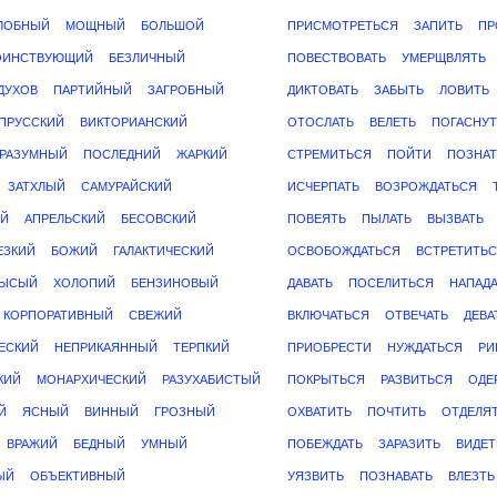
ЛОБНЫЙ
МОЩНЫЙ
БОЛЬШОЙ
ПРИСМОТРЕТЬСЯ
ЗАПИТЬ
ПР
ОИНСТВУЮЩИЙ
БЕЗЛИЧНЫЙ
ПОВЕСТВОВАТЬ
УМЕРЩВЛЯТЬ
ДУХОВ
ПАРТИЙНЫЙ
ЗАГРОБНЫЙ
ДИКТОВАТЬ
ЗАБЫТЬ
ЛОВИТЬ
ПРУССКИЙ
ВИКТОРИАНСКИЙ
ОТОСЛАТЬ
ВЕЛЕТЬ
ПОГАСНУТ
РАЗУМНЫЙ
ПОСЛЕДНИЙ
ЖАРКИЙ
СТРЕМИТЬСЯ
ПОЙТИ
ПОЗНАТ
ЗАТХЛЫЙ
САМУРАЙСКИЙ
ИСЧЕРПАТЬ
ВОЗРОЖДАТЬСЯ
Й
АПРЕЛЬСКИЙ
БЕСОВСКИЙ
ПОВЕЯТЬ
ПЫЛАТЬ
ВЫЗВАТЬ
ЕЗКИЙ
БОЖИЙ
ГАЛАКТИЧЕСКИЙ
ОСВОБОЖДАТЬСЯ
ВСТРЕТИТЬ
ЫСЫЙ
ХОЛОПИЙ
БЕНЗИНОВЫЙ
ДАВАТЬ
ПОСЕЛИТЬСЯ
НАПАДА
КОРПОРАТИВНЫЙ
СВЕЖИЙ
ВКЛЮЧАТЬСЯ
ОТВЕЧАТЬ
ДЕВА
ЕСКИЙ
НЕПРИКАЯННЫЙ
ТЕРПКИЙ
ПРИОБРЕСТИ
НУЖДАТЬСЯ
РИ
КИЙ
МОНАРХИЧЕСКИЙ
РАЗУХАБИСТЫЙ
ПОКРЫТЬСЯ
РАЗВИТЬСЯ
ОДЕ
Й
ЯСНЫЙ
ВИННЫЙ
ГРОЗНЫЙ
ОХВАТИТЬ
ПОЧТИТЬ
ОТДЕЛЯ
ВРАЖИЙ
БЕДНЫЙ
УМНЫЙ
ПОБЕЖДАТЬ
ЗАРАЗИТЬ
ВИДЕТ
ЫЙ
ОБЪЕКТИВНЫЙ
УЯЗВИТЬ
ПОЗНАВАТЬ
ВЛЕЗТЬ