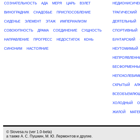
СОЗНАТЕЛЬНОСТЬ
АДА
МЕРЯ
ЦАРЬ
ВЗЛЕТ
НЕДИОНИСИЧЕ
ВИНОГРАДНИК
СНАДОБЬЕ
ПРИСПОСОБЛЕНИЕ
ТРАГИЧЕСКИЙ
СИДЕНЬЕ
ЭЛЕМЕНТ
ЭТАЖ
ИМПЕРИАЛИЗМ
ДЕЯТЕЛЬНЫЙ
СОВОКУПНОСТЬ
ДРАМА
СОЕДИНЕНИЕ
СУЩНОСТЬ
СПОРТИВНЫЙ
НАПРАВЛЕНИЕ
ПРОГРЕСС
НЕДОСТАТОК
КОНЬ
БУНТАРСКИЙ
СИНОНИМ
НАСТОЯНИЕ
НЕУТОМИМЫЙ
НЕПРОЯВЛЕНН
БЕСФОРМЕННЫ
НЕПОКОЛЕБИМ
СКРЫТЫЙ
АЛ
ВСЕОБЪЕМЛЮ
ХОЛОДНЫЙ
О
ЖИЛОЙ
МАТЕ
© Slovesa.ru (ver 1.0-beta)
а также А. С. Пушкин, М. Ю. Лермонтов и другие.