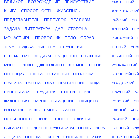
ВЕЛИКОЕ
ВОЗРОЖДЕНИЕ
ПРИСУТСТВИЕ
СМЯТЕННЫЙ
КНИГА
СПОСОБНОСТЬ
ЖИВОПИСЬ
ХРИСТИАНСКИ
ПРЕДСТАВИТЕЛЬ
ПЕРЕУЛОК
РЕАЛИЗМ
РАЙСКИЙ
СВ
ЗАДАЧА
ЛИТЕРАТУРА
ДАР
СТОРОНА
ДРЕВНИЙ
НЕ
МОНАСТЫРЬ
ПРОВОДНИК
ТЕЛО
ОБРАЗ
РЫЦАРСКИЙ
ТЕМА
СУДЬБА
ЧИСТОТА
СТРАНСТВИЕ
ТЕПЛЫЙ
СПО
СТРЕМЛЕНИЕ
МЕДИУМ
СУЩЕСТВО
ВНУШЕНИЕ
ЖЕЛАННЫЙ
В
МИРО
СЛОВО
ДЖЕНТЛЬМЕН
КОСМОС
ГЕРОЙ
ИЗНАЧАЛЬНЫЙ
ПОТЕНЦИЯ
СФЕРА
БОГАТСТВО
ОБОЛОЧКА
БЕСПОКОЙНЫЙ
ГРАНИЦА
РАБОТА
ГЛАЗ
ПРИТЯЖЕНИЕ
КОДА
СОЛДАТСКИЙ
СВОЕОБРАЗИЕ
ТРАДИЦИЯ
СООТВЕТСТВИЕ
ТРАУРНЫЙ
М
ФИЛОСОФИЯ
НАРОД
ОБРАЩЕНИЕ
ОФИЦИОЗ
РОЗОВЫЙ
СВ
ИЗГНАНИЕ
ВЕЩЬ
СМЫСЛ
ЗАКОН
ЕДИНЫЙ
АНГ
ОСОБЕННОСТЬ
ВИЗИТ
ТВОРЕЦ
СЛИЯНИЕ
РАБСКИЙ
НЕУ
ВЫРАЗИТЕЛЬ
ДЕКОНСТРУКТИВИЗМ
ОГОНЬ
ИГРА
ПЛЕННЫЙ
СВ
ЛОЩИНА
ПОБЕДА
ЭКСПРЕССИОНИЗМ
СТИХИЯ
ЖЕНСТВЕННЫЙ