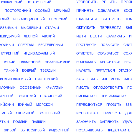
УГОВОРИТЬ
РЕШИТЬ
ПРОЯ
ПУШКИНСКИЙ
ПОЭТИЧЕСКИЙ
ПРИНЯТЬ
СДЕЛАТЬСЯ
ВОС
Й
ПОСТОРОННИЙ
ОСОБЫЙ
МРАЧНЫЙ
СКАЗАТЬСЯ
ВЫТЕРЕТЬ
ПО
ЕТЛЫЙ
РЕВОЛЮЦИОННЫЙ
ЯПОНСКИЙ
ОКРУЖАТЬ
ПЕРЕВЕСТИ
ВЫ
УЯЗВИМЫЙ
МЫСЛЯЩИЙ
СТАРЫЙ
ИДТИ
ВЕСТИ
ЗАМИРАТЬ
И
НЕВИДИМЫЙ
ЛЕСНОЙ
АДСКИЙ
КОЙНЫЙ
СПЕРТЫЙ
БЕСТЕЛЕСНЫЙ
ПРОТЯНУТЬ
ПОВЫСИТЬ
СЧИТ
НУТРЕННИЙ
ИНДИВИДУАЛЬНЫЙ
ОТЛЕТЕТЬ
СКРЫВАТЬСЯ
СОХ
ЧУТКИЙ
ПЛАМЕННЫЙ
НЕЗАВИСИМЫЙ
ВОЗРАЖАТЬ
БРОСИТЬСЯ
НЕС
ТЯЖКИЙ
БОДРЫЙ
ТВЕРДЫЙ
НАУЧИТЬ
ПРЯТАТЬСЯ
УГАСНУ
ВОЛЬНОЛЮБИВЫЙ
ПИОНЕРСКИЙ
ЗАБУШЕВАТЬ
ИЗНЕМОЧЬ
ЗАГ
ОЛОЧНЫЙ
ОСОБЕННЫЙ
КРЫЛАТЫЙ
ПИСАТЬ
ОПЛОДОТВОРИТЬ
ПО
ИРЕПЫЙ
ВОИНСКИЙ
СЛАВЯНСКИЙ
ВМЕШАТЬСЯ
ПРИБЛИЖАТЬСЯ
ЛИЙСКИЙ
БУЙНЫЙ
МОРСКОЙ
ПЕРЕКИНУТЬСЯ
ГРОЗИТЬ
ВЗБ
ЕМНЫЙ
СКОРБНЫЙ
ВОЛШЕБНЫЙ
ИСПЫТЫВАТЬ
ПРИСЕСТЬ
ДОК
ЯТЫЙ
ПОДЛЫЙ
ПАДШИЙ
ЗАКОНЧИТЬ
ЗАГЛЯНУТЬ
УДАР
ЖИВОЙ
ВЫНОСЛИВЫЙ
РАДОСТНЫЙ
ПОЗАВИДОВАТЬ
ПРЕДСТАВИТЬ