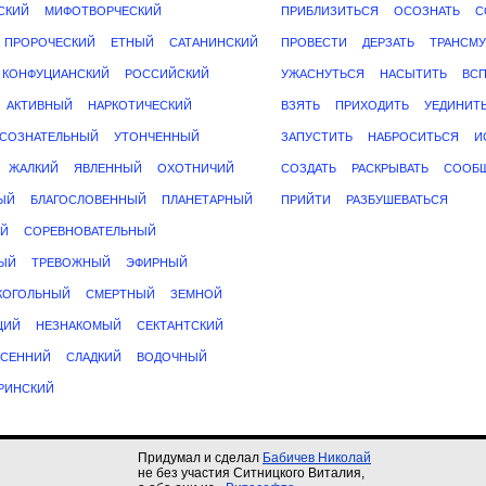
СКИЙ
МИФОТВОРЧЕСКИЙ
ПРИБЛИЗИТЬСЯ
ОСОЗНАТЬ
С
ПРОРОЧЕСКИЙ
ЕТНЫЙ
САТАНИНСКИЙ
ПРОВЕСТИ
ДЕРЗАТЬ
ТРАНСМУ
КОНФУЦИАНСКИЙ
РОССИЙСКИЙ
УЖАСНУТЬСЯ
НАСЫТИТЬ
ВС
АКТИВНЫЙ
НАРКОТИЧЕСКИЙ
ВЗЯТЬ
ПРИХОДИТЬ
УЕДИНИТ
СОЗНАТЕЛЬНЫЙ
УТОНЧЕННЫЙ
ЗАПУСТИТЬ
НАБРОСИТЬСЯ
И
ЖАЛКИЙ
ЯВЛЕННЫЙ
ОХОТНИЧИЙ
СОЗДАТЬ
РАСКРЫВАТЬ
СООБ
ЫЙ
БЛАГОСЛОВЕННЫЙ
ПЛАНЕТАРНЫЙ
ПРИЙТИ
РАЗБУШЕВАТЬСЯ
Й
СОРЕВНОВАТЕЛЬНЫЙ
ЫЙ
ТРЕВОЖНЫЙ
ЭФИРНЫЙ
КОГОЛЬНЫЙ
СМЕРТНЫЙ
ЗЕМНОЙ
ЩИЙ
НЕЗНАКОМЫЙ
СЕКТАНТСКИЙ
СЕННИЙ
СЛАДКИЙ
ВОДОЧНЫЙ
РИНСКИЙ
Придумал и сделал
Бабичев Николай
не без участия Ситницкого Виталия,