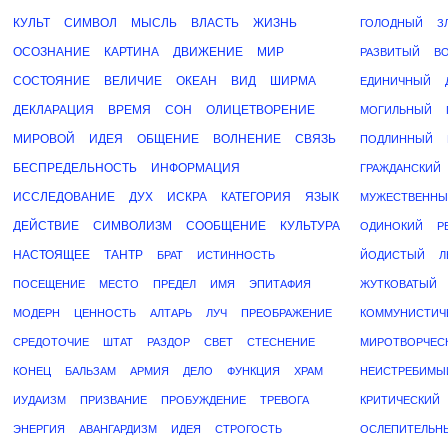
КУЛЬТ
СИМВОЛ
МЫСЛЬ
ВЛАСТЬ
ЖИЗНЬ
ГОЛОДНЫЙ
З
ОСОЗНАНИЕ
КАРТИНА
ДВИЖЕНИЕ
МИР
РАЗВИТЫЙ
В
СОСТОЯНИЕ
ВЕЛИЧИЕ
ОКЕАН
ВИД
ШИРМА
ЕДИНИЧНЫЙ
ДЕКЛАРАЦИЯ
ВРЕМЯ
СОН
ОЛИЦЕТВОРЕНИЕ
МОГИЛЬНЫЙ
МИРОВОЙ
ИДЕЯ
ОБЩЕНИЕ
ВОЛНЕНИЕ
СВЯЗЬ
ПОДЛИННЫЙ
БЕСПРЕДЕЛЬНОСТЬ
ИНФОРМАЦИЯ
ГРАЖДАНСКИЙ
ИССЛЕДОВАНИЕ
ДУХ
ИСКРА
КАТЕГОРИЯ
ЯЗЫК
МУЖЕСТВЕННЫ
ДЕЙСТВИЕ
СИМВОЛИЗМ
СООБЩЕНИЕ
КУЛЬТУРА
ОДИНОКИЙ
Р
НАСТОЯЩЕЕ
ТАНТР
БРАТ
ИСТИННОСТЬ
ЙОДИСТЫЙ
Л
ПОСЕЩЕНИЕ
МЕСТО
ПРЕДЕЛ
ИМЯ
ЭПИТАФИЯ
ЖУТКОВАТЫЙ
МОДЕРН
ЦЕННОСТЬ
АЛТАРЬ
ЛУЧ
ПРЕОБРАЖЕНИЕ
КОММУНИСТИЧ
СРЕДОТОЧИЕ
ШТАТ
РАЗДОР
СВЕТ
СТЕСНЕНИЕ
МИРОТВОРЧЕС
КОНЕЦ
БАЛЬЗАМ
АРМИЯ
ДЕЛО
ФУНКЦИЯ
ХРАМ
НЕИСТРЕБИМЫ
ИУДАИЗМ
ПРИЗВАНИЕ
ПРОБУЖДЕНИЕ
ТРЕВОГА
КРИТИЧЕСКИЙ
ЭНЕРГИЯ
АВАНГАРДИЗМ
ИДЕЯ
СТРОГОСТЬ
ОСЛЕПИТЕЛЬН